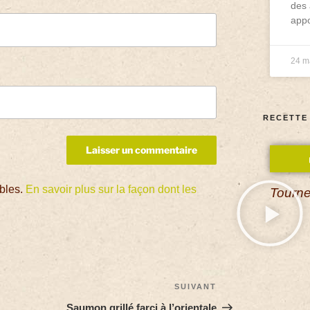
des 
appo
24 m
RECETTE
ables.
En savoir plus sur la façon dont les
Tourne
SUIVANT
Saumon grillé farci à l’orientale