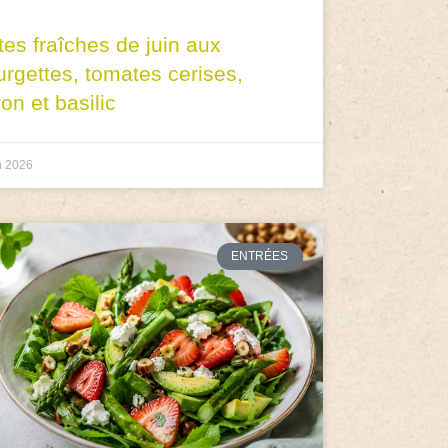
tes fraîches de juin aux
urgettes, tomates cerises,
ron et basilic
n 2026
ENTRÉES