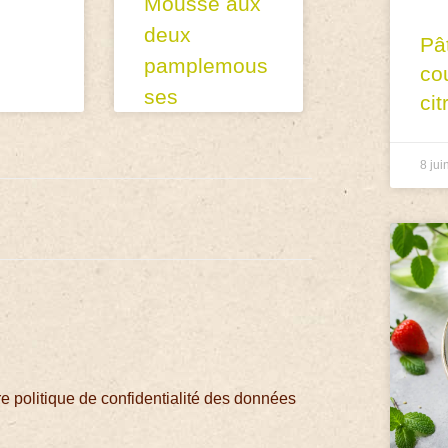
Mousse aux
deux
Pâ
pamplemous
co
ses
cit
8 jui
 politique de confidentialité des données