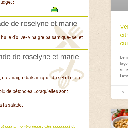
udget :
ade de roselyne et marie
Ve
ci
huile d'olive- vinaigre balsamique- sel et
cu
lade de roselyne et marie
Le m
faço
un r
l’av
e, du vinaigre balsamique, du sel et et du
noix de pétoncles.Lorsqu'elles sont
15 ju
à la salade.
f et pour un nombre précis, elles dépendent du