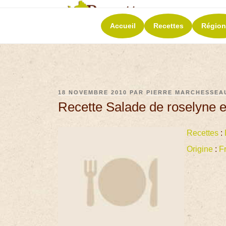
RECETT
Accueil
Recettes
Région
La richesse de 
18 NOVEMBRE 2010
PAR
PIERRE MARCHESSEA
Recette Salade de roselyne e
Recettes
:
Origine
:
F