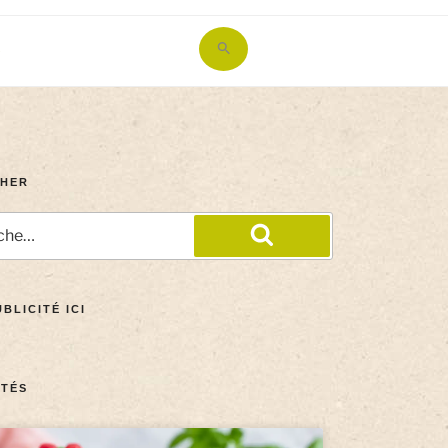
Search
for:
Search Button
HER
BLICITÉ ICI
TÉS