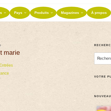
ES ET TERROIRS
s
Pays
Produits
Magazines
À propos
nos terroirs
RECHERC
U
t marie
Entrées
rance
VOTRE PU
NOUVEAU