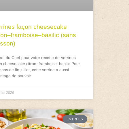
rrines façon cheesecake
tron–framboise–basilic (sans
isson)
ot du Chef pour votre recette de Verrines
n cheesecake citron–framboise–basilic Pour
epas de fin juillet, cette verrine a aussi
antage de pouvoir
illet 2026
ENTRÉES