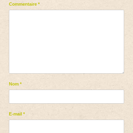
Commentaire
*
Nom
*
E-mail
*