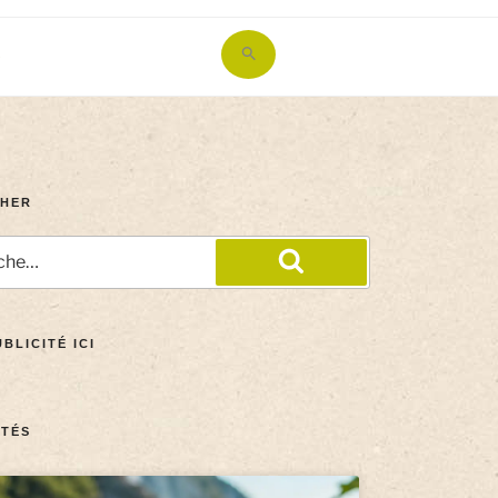
Search
for:
Search Button
HER
BLICITÉ ICI
TÉS