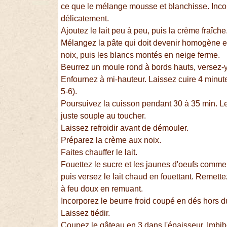
ce que le mélange mousse et blanchisse. Incor
délicatement.
Ajoutez le lait peu à peu, puis la crème fraîche
Mélangez la pâte qui doit devenir homogène et
noix, puis les blancs montés en neige ferme.
Beurrez un moule rond à bords hauts, versez-y
Enfournez à mi-hauteur. Laissez cuire 4 minute
5-6).
Poursuivez la cuisson pendant 30 à 35 min. Le 
juste souple au toucher.
Laissez refroidir avant de démouler.
Préparez la crème aux noix.
Faites chauffer le lait.
Fouettez le sucre et les jaunes d'oeufs comme 
puis versez le lait chaud en fouettant. Remette
à feu doux en remuant.
Incorporez le beurre froid coupé en dés hors d
Laissez tiédir.
Coupez le gâteau en 3 dans l'épaisseur. Imbib