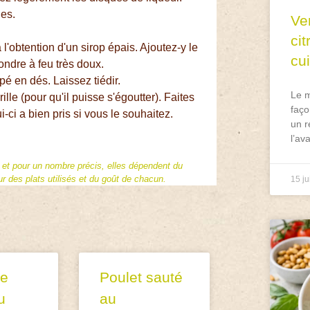
les.
Ve
ci
 l'obtention d'un sirop épais. Ajoutez-y le
cu
ondre à feu très doux.
pé en dés. Laissez tiédir.
Le m
lle (pour qu'il puisse s'égoutter). Faites
faço
ci a bien pris si vous le souhaitez.
un r
l’av
f et pour un nombre précis, elles dépendent du
 des plats utilisés et du goût de chacun.
15 ju
e
Poulet sauté
u
au