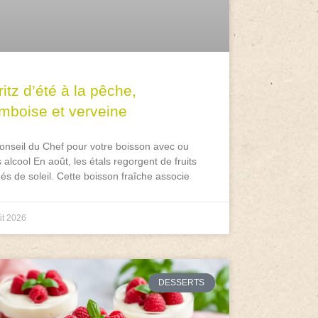
itz d’été à la pêche,
amboise et verveine
onseil du Chef pour votre boisson avec ou
 alcool En août, les étals regorgent de fruits
és de soleil. Cette boisson fraîche associe
ût 2026
DESSERTS