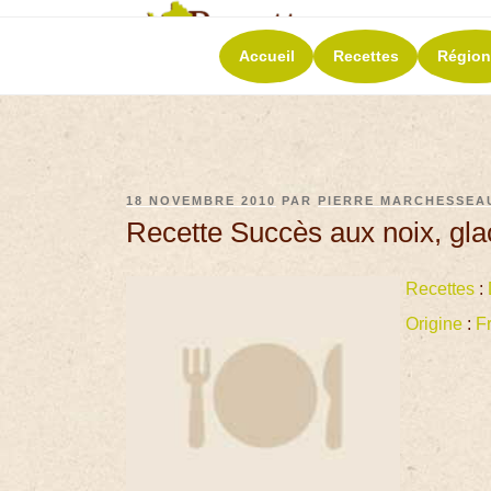
RECETT
Accueil
Recettes
Région
La richesse de 
18 NOVEMBRE 2010
PAR
PIERRE MARCHESSEA
Recette Succès aux noix, gla
Recettes
:
Origine
:
F