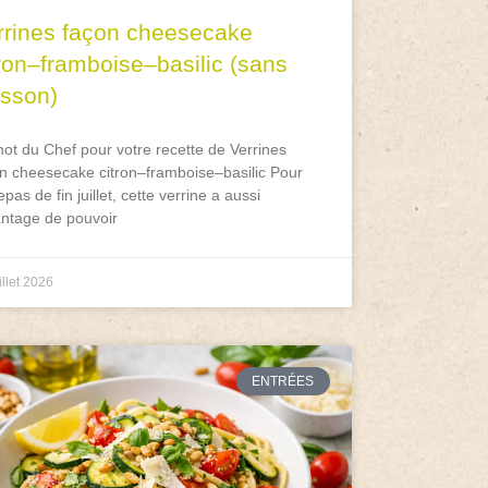
rrines façon cheesecake
tron–framboise–basilic (sans
isson)
ot du Chef pour votre recette de Verrines
n cheesecake citron–framboise–basilic Pour
epas de fin juillet, cette verrine a aussi
antage de pouvoir
illet 2026
ENTRÉES