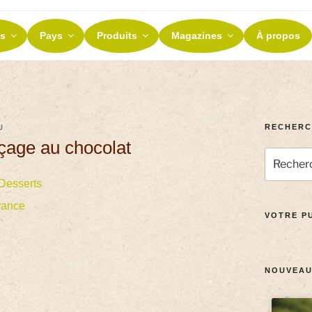
ES ET TERROIRS
s
Pays
Produits
Magazines
À propos
nos terroirs
RECHERC
U
çage au chocolat
Desserts
rance
VOTRE PU
NOUVEAU