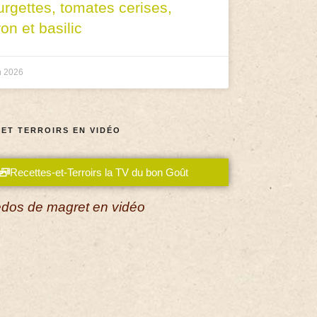
urgettes, tomates cerises,
ron et basilic
n 2026
 ET TERROIRS EN VIDÉO
Recettes-et-Terroirs la TV du bon Goût
dos de magret en vidéo