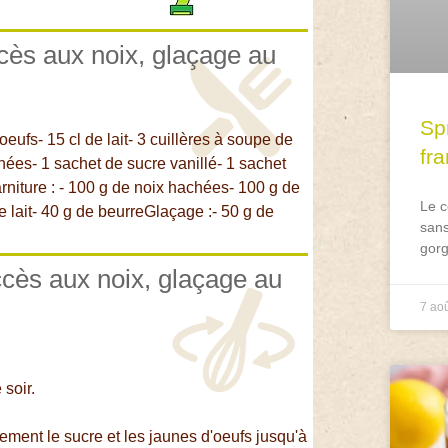
ccès aux noix, glaçage au
Spr
eufs- 15 cl de lait- 3 cuillères à soupe de
fr
hées- 1 sachet de sucre vanillé- 1 sachet
rniture : - 100 g de noix hachées- 100 g de
Le c
de lait- 40 g de beurreGlaçage :- 50 g de
sans
gorg
ccès aux noix, glaçage au
7 ao
 soir.
ement le sucre et les jaunes d'oeufs jusqu'à