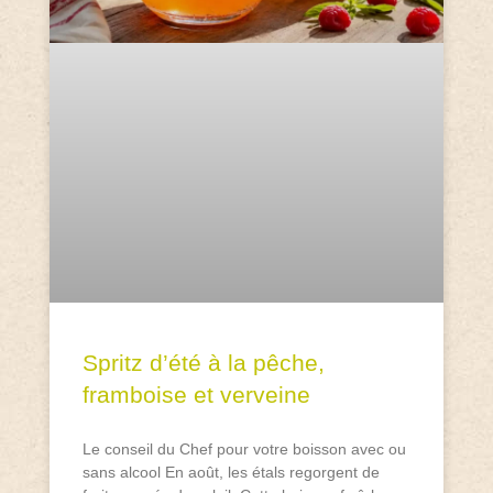
Spritz d’été à la pêche,
framboise et verveine
Le conseil du Chef pour votre boisson avec ou
sans alcool En août, les étals regorgent de