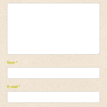
Nom
*
E-mail
*