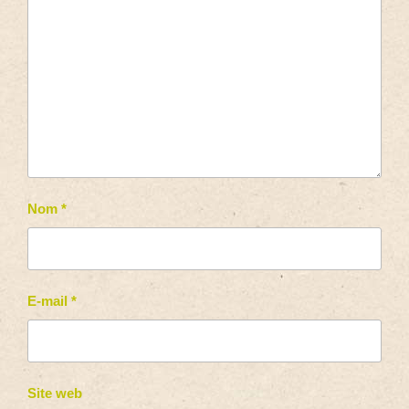
Nom
*
E-mail
*
Site web