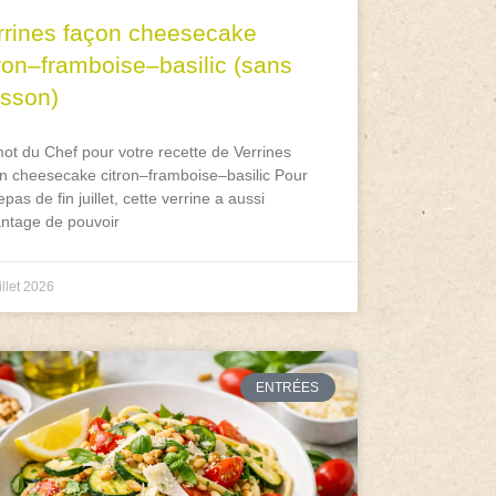
rrines façon cheesecake
tron–framboise–basilic (sans
isson)
ot du Chef pour votre recette de Verrines
n cheesecake citron–framboise–basilic Pour
epas de fin juillet, cette verrine a aussi
antage de pouvoir
illet 2026
ENTRÉES