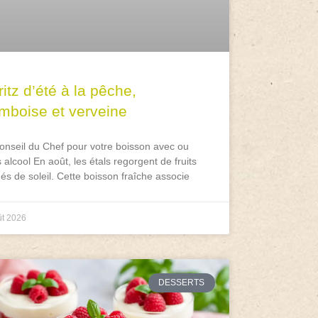
itz d’été à la pêche,
amboise et verveine
onseil du Chef pour votre boisson avec ou
 alcool En août, les étals regorgent de fruits
és de soleil. Cette boisson fraîche associe
ût 2026
DESSERTS