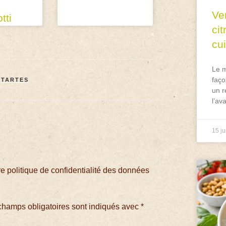
Ve
tti
ci
cu
Le m
faço
,
TARTES
un r
l’av
15 ju
 politique de confidentialité des données
champs obligatoires sont indiqués avec
*