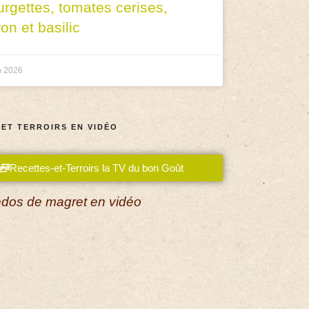
urgettes, tomates cerises,
ron et basilic
n 2026
 ET TERROIRS EN VIDÉO
Recettes-et-Terroirs la TV du bon Goût
dos de magret en vidéo