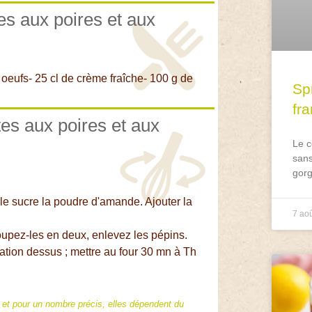
tes aux poires et aux
 oeufs- 25 cl de crème fraîche- 100 g de
Spr
fr
tes aux poires et aux
Le c
sans
gorg
 le sucre la poudre d'amande. Ajouter la
7 ao
coupez-les en deux, enlevez les pépins.
aration dessus ; mettre au four 30 mn à Th
f et pour un nombre précis, elles dépendent du