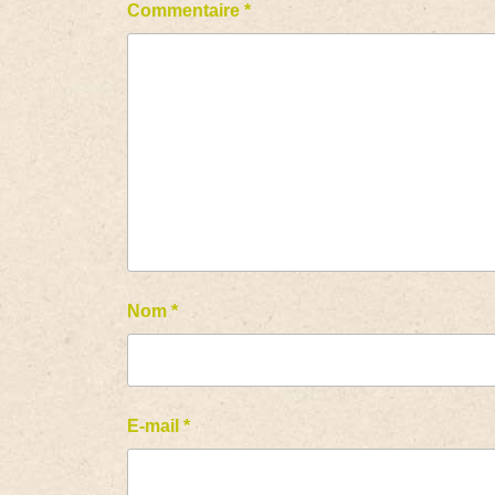
Commentaire
*
Nom
*
E-mail
*