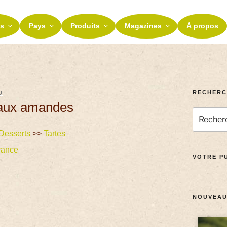
ES ET TERROIRS
s
Pays
Produits
Magazines
À propos
nos terroirs
RECHERC
U
t aux amandes
Desserts
>>
Tartes
rance
VOTRE PU
NOUVEAU