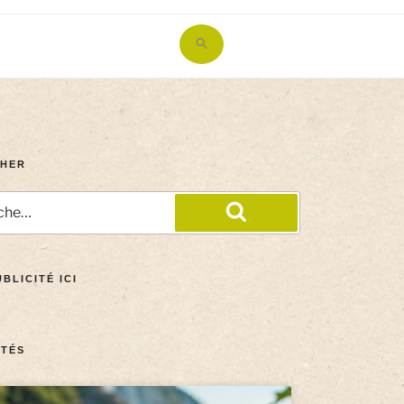
Search
for:
Search Button
HER
BLICITÉ ICI
TÉS