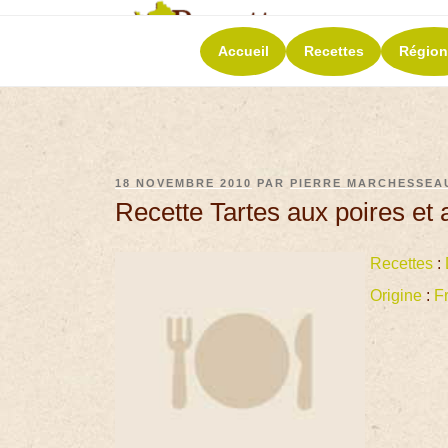
RECETT
Accueil
Recettes
Région
La richesse de 
18 NOVEMBRE 2010
PAR
PIERRE MARCHESSEA
Recette Tartes aux poires e
Recettes
:
Origine
:
F