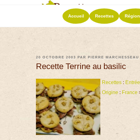
RECETT
Accueil
Recettes
Région
La richesse de 
20 OCTOBRE 2003
PAR
PIERRE MARCHESSEAU
Recette Terrine au basilic
Recettes
:
Entré
Origine
:
France