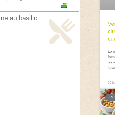
.
ine au basilic
Ve
ci
cu
Le m
faço
un r
l’av
15 ju
EN