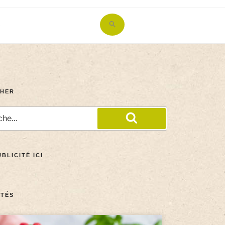
Search
for:
Search Button
HER
BLICITÉ ICI
TÉS