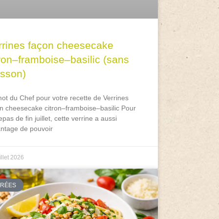
rrines façon cheesecake
tron–framboise–basilic (sans
isson)
ot du Chef pour votre recette de Verrines
n cheesecake citron–framboise–basilic Pour
epas de fin juillet, cette verrine a aussi
antage de pouvoir
illet 2026
TRÉES