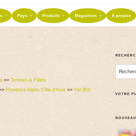
ES ET TERROIRS
s
Pays
Produits
Magazines
À propos
nos terroirs
RECHERC
es
>>
Terrines & Pâtés
>>
Provence Alpes Côte d'Azur
>>
Var (83)
VOTRE PU
NOUVEAU