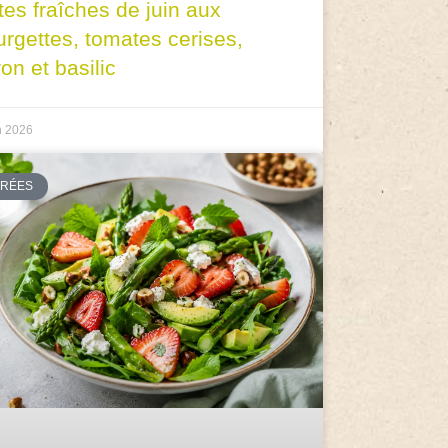
tes fraîches de juin aux
urgettes, tomates cerises,
ron et basilic
n 2026
TRÉES