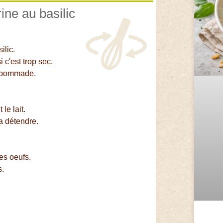
ine au basilic
ilic.
 c'est trop sec.
e pommade.
le lait.
a détendre.
les oeufs.
s.