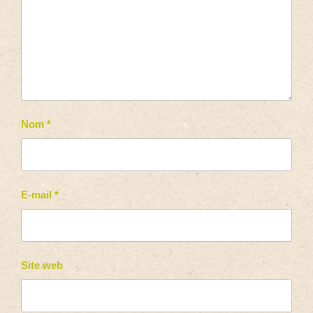
Nom
*
E-mail
*
Site web