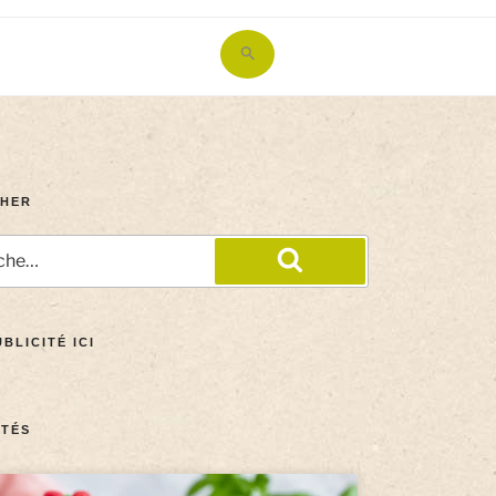
Search
for:
Search Button
HER
BLICITÉ ICI
TÉS