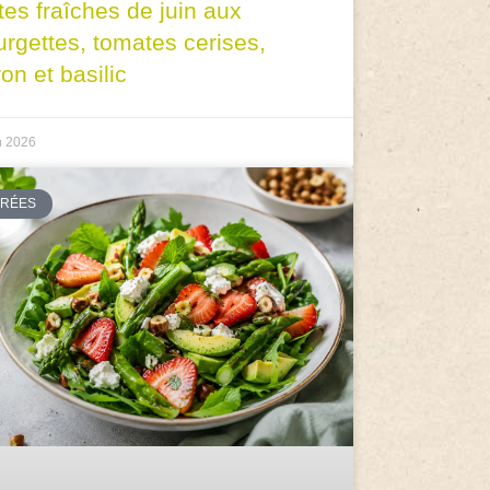
tes fraîches de juin aux
urgettes, tomates cerises,
ron et basilic
n 2026
TRÉES