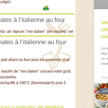
udget :
tes à l’italienne au four
Ve
ci
a- ail- épices "mix italien" (en moulin)- sel
cu
ates à l’italienne au four
Le m
faço
un r
lat allant au four puis les parsemer d'ail
l’av
moulin de "mix italien" suivant votre goût.
ozzarella.
15 ju
réchauffé à 180°C (thermostat 6) puis 5
EN
f et pour un nombre précis, elles dépendent du