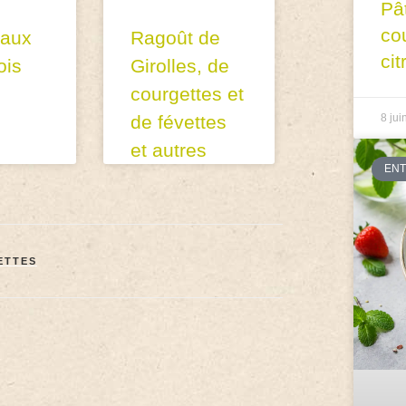
Pâ
co
 aux
Ragoût de
cit
ois
Girolles, de
courgettes et
de févettes
8 jui
et autres
EN
ETTES