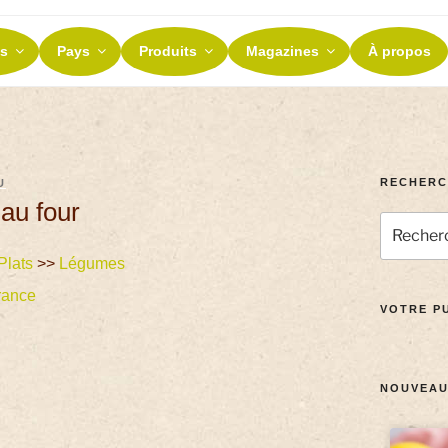
ES ET TERROIRS
s
Pays
Produits
Magazines
À propos
nos terroirs
RECHERC
U
 au four
Plats
>>
Légumes
rance
VOTRE PU
NOUVEAU