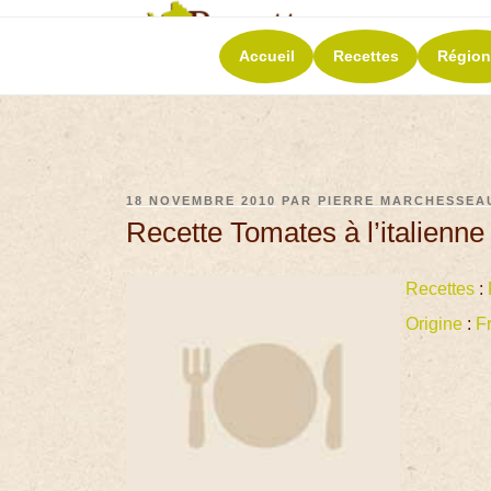
RECETT
Accueil
Recettes
Région
La richesse de 
18 NOVEMBRE 2010
PAR
PIERRE MARCHESSEA
Recette Tomates à l’italienne
Recettes
:
Origine
:
F