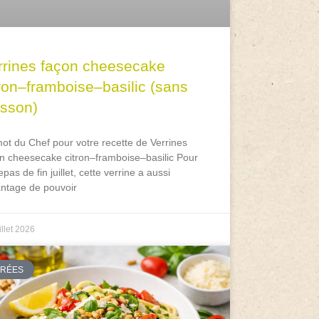
rrines façon cheesecake
tron–framboise–basilic (sans
isson)
ot du Chef pour votre recette de Verrines
n cheesecake citron–framboise–basilic Pour
epas de fin juillet, cette verrine a aussi
antage de pouvoir
illet 2026
TRÉES