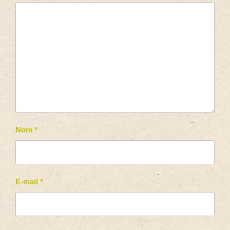
Nom
*
E-mail
*