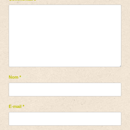
Nom
*
E-mail
*