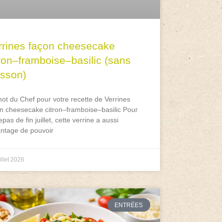
rrines façon cheesecake
tron–framboise–basilic (sans
isson)
ot du Chef pour votre recette de Verrines
n cheesecake citron–framboise–basilic Pour
epas de fin juillet, cette verrine a aussi
antage de pouvoir
illet 2026
ENTRÉES