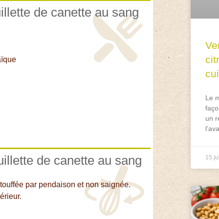
uillette de canette au sang
Ve
ci
aïque
cu
Le m
faço
un r
l’av
uillette de canette au sang
15 ju
étouffée par pendaison et non saignée.
érieur.