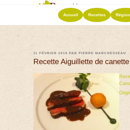
RECETT
Accueil
Recettes
Région
La richesse de 
11 FÉVRIER 2019
PAR
PIERRE MARCHESSEAU
Recette Aiguillette de canett
Rece
Cana
Origi