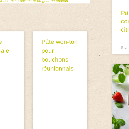
 des plats utilisés et du goût de chacun.
Pâ
co
cit
e
Pâte won-ton
8 jui
çale
pour
bouchons
réunionnais