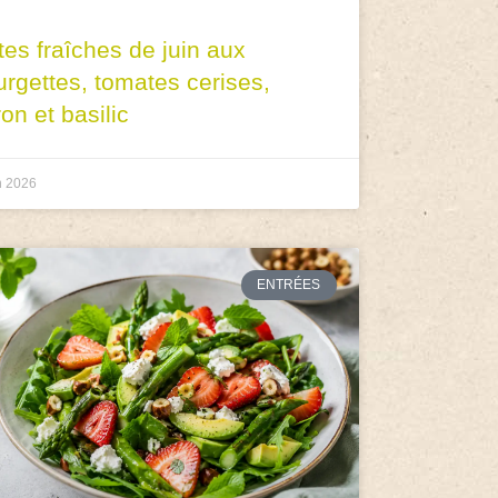
tes fraîches de juin aux
urgettes, tomates cerises,
ron et basilic
n 2026
ENTRÉES