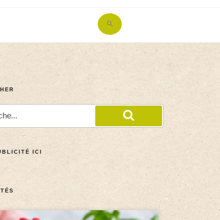
Search
for:
Search Button
HER
BLICITÉ ICI
TÉS