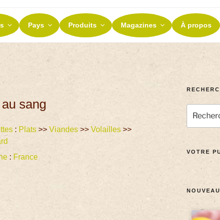
ES ET TERROIRS
s
Pays
Produits
Magazines
À propos
nos terroirs
RECHERC
e au sang
ttes
:
Plats
>>
Viandes
>>
Volailles
>>
rd
VOTRE PU
ne
:
France
NOUVEAU