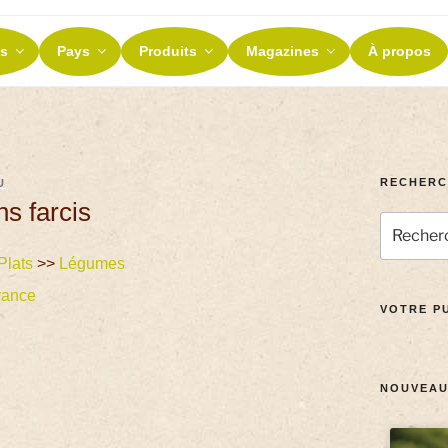
ES ET TERROIRS
s
Pays
Produits
Magazines
À propos
nos terroirs
RECHERC
U
s farcis
Plats
>>
Légumes
rance
VOTRE PU
NOUVEAU