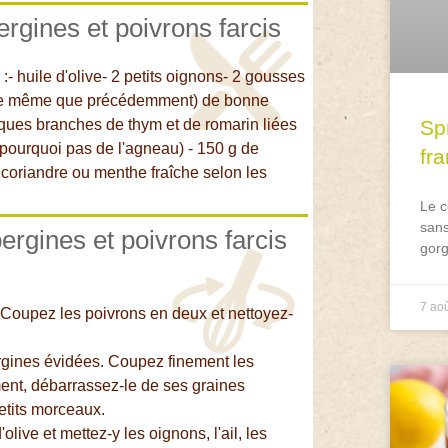
ergines et poivrons farcis
:- huile d'olive- 2 petits oignons- 2 gousses
s (le même que précédemment) de bonne
elques branches de thym et de romarin liées
Spr
pourquoi pas de l'agneau) - 150 g de
fr
- coriandre ou menthe fraîche selon les
Le c
sans
ergines et poivrons farcis
gorg
7 ao
 Coupez les poivrons en deux et nettoyez-
rgines évidées. Coupez finement les
ment, débarrassez-le de ses graines
petits morceaux.
olive et mettez-y les oignons, l'ail, les