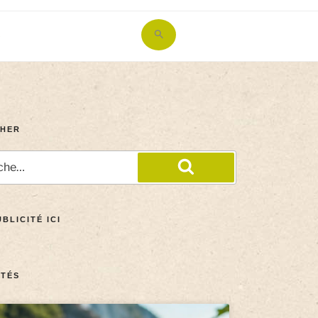
Search
for:
Search Button
HER
BLICITÉ ICI
TÉS