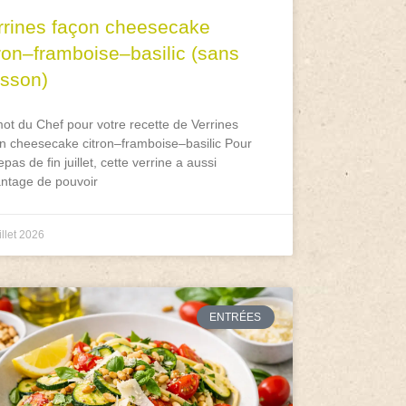
rrines façon cheesecake
tron–framboise–basilic (sans
isson)
ot du Chef pour votre recette de Verrines
n cheesecake citron–framboise–basilic Pour
epas de fin juillet, cette verrine a aussi
antage de pouvoir
illet 2026
ENTRÉES