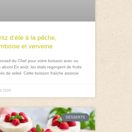
itz d’été à la pêche,
amboise et verveine
onseil du Chef pour votre boisson avec ou
 alcool En août, les étals regorgent de fruits
és de soleil. Cette boisson fraîche associe
ût 2026
DESSERTS