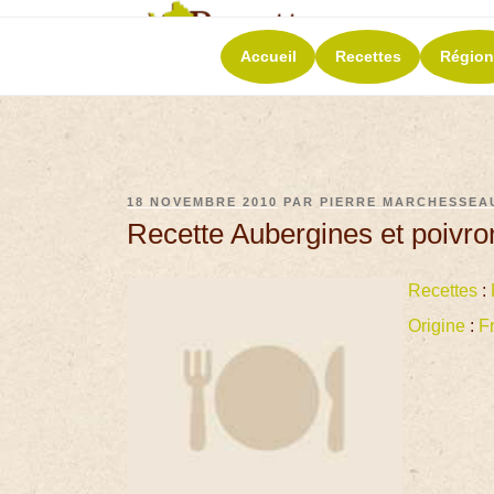
RECETT
Accueil
Recettes
Région
La richesse de 
18 NOVEMBRE 2010
PAR
PIERRE MARCHESSEA
Recette Aubergines et poivron
Recettes
:
Origine
:
F