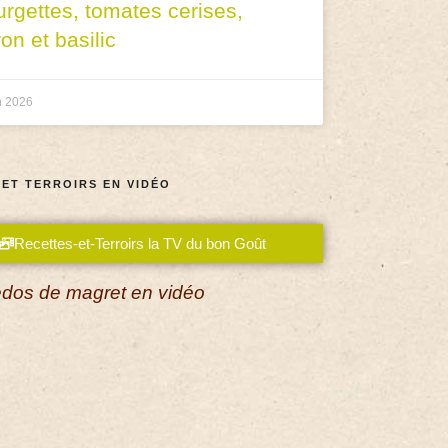
urgettes, tomates cerises,
ron et basilic
n 2026
 ET TERROIRS EN VIDÉO
Recettes-et-Terroirs la TV du bon Goût
dos de magret en vidéo