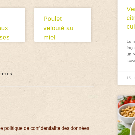
Ve
ci
Poulet
cu
aux
velouté au
ises
miel
Le m
faço
un r
l’av
ETTES
15 ju
 politique de confidentialité des données