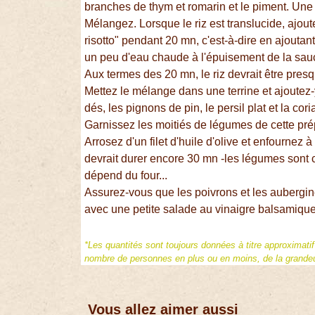
branches de thym et romarin et le piment. Une f
Mélangez. Lorsque le riz est translucide, ajoute
risotto" pendant 20 mn, c'est-à-dire en ajoutant 
un peu d'eau chaude à l'épuisement de la sauce
Aux termes des 20 mn, le riz devrait être presq
Mettez le mélange dans une terrine et ajoutez-y
dés, les pignons de pin, le persil plat et la co
Garnissez les moitiés de légumes de cette prép
Arrosez d'un filet d'huile d'olive et enfournez
devrait durer encore 30 mn -les légumes sont c
dépend du four...
Assurez-vous que les poivrons et les aubergin
avec une petite salade au vinaigre balsamique
*Les quantités sont toujours données à titre approximati
nombre de personnes en plus ou en moins, de la grandeur
Vous allez aimer aussi