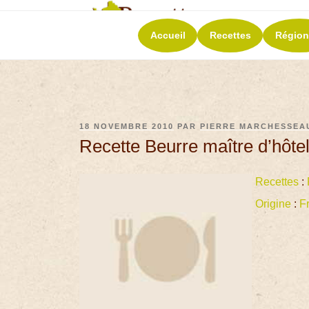
RECETT
Accueil
Recettes
Région
La richesse de 
18 NOVEMBRE 2010
PAR
PIERRE MARCHESSEA
Recette Beurre maître d’hôte
Recettes
:
Origine
:
F