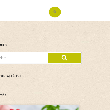
Search
for:
Search Button
HER
BLICITÉ ICI
TÉS