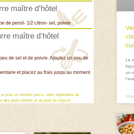
rre maître d’hôtel
e de persil- 1/2 citron- sel, poivre
Ve
rre maître d’hôtel
ci
cu
n peu de sel et de poivre. Ajoutez un peu de
Le m
faço
entaire et placez au frais jusqu'au moment
un r
l’av
f et pour un nombre précis, elles dépendent du
15 ju
 des plats utilisés et du goût de chacun.