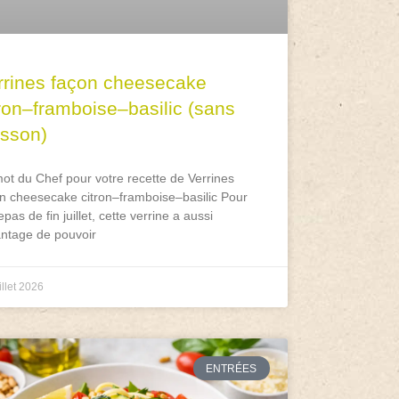
rrines façon cheesecake
tron–framboise–basilic (sans
isson)
ot du Chef pour votre recette de Verrines
n cheesecake citron–framboise–basilic Pour
epas de fin juillet, cette verrine a aussi
antage de pouvoir
illet 2026
ENTRÉES