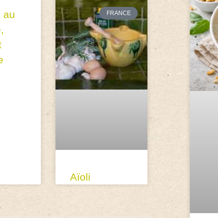
s au
FRANCE
,
t
e
Aïoli