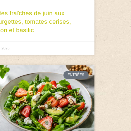
tes fraîches de juin aux
urgettes, tomates cerises,
ron et basilic
n 2026
ENTRÉES