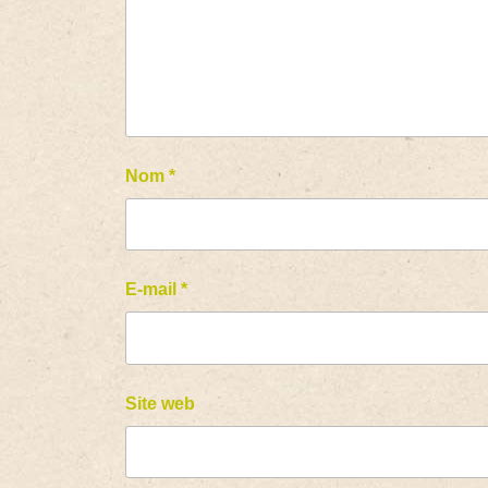
Nom
*
E-mail
*
Site web