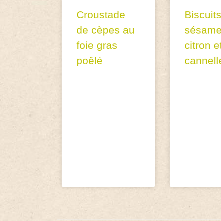
Croustade
Biscuit
de cèpes au
sésame
foie gras
citron e
poêlé
cannell