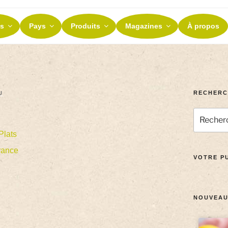
ES ET TERROIRS
s
Pays
Produits
Magazines
À propos
nos terroirs
RECHERC
U
l
Plats
rance
VOTRE PU
NOUVEAU