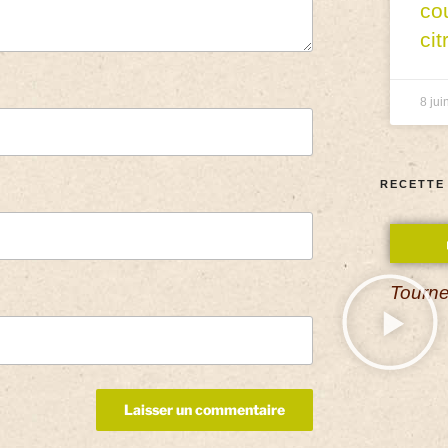
co
cit
8 jui
RECETTE
Tourne