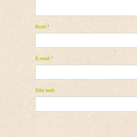
Nom
*
E-mail
*
Site web