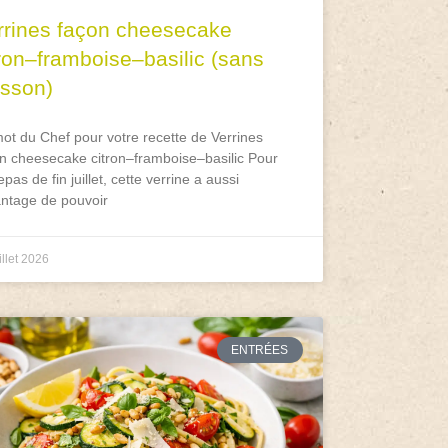
rrines façon cheesecake
tron–framboise–basilic (sans
isson)
ot du Chef pour votre recette de Verrines
n cheesecake citron–framboise–basilic Pour
epas de fin juillet, cette verrine a aussi
antage de pouvoir
illet 2026
ENTRÉES