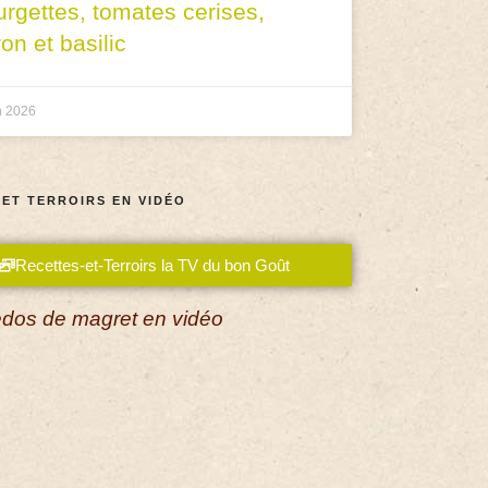
urgettes, tomates cerises,
ron et basilic
n 2026
 ET TERROIRS EN VIDÉO
Recettes-et-Terroirs la TV du bon Goût
dos de magret en vidéo