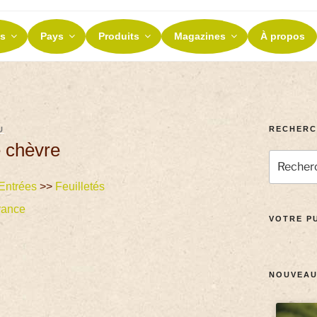
ES ET TERROIRS
s
Pays
Produits
Magazines
À propos
nos terroirs
RECHERC
U
e chèvre
Entrées
>>
Feuilletés
rance
VOTRE PU
NOUVEAU