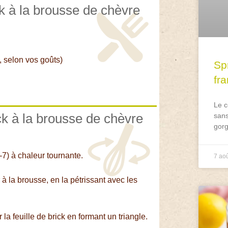
ck à la brousse de chèvre
s, selon vos goûts)
Spr
fr
Le c
ck à la brousse de chèvre
sans
gorg
-7) à chaleur tournante.
7 ao
 à la brousse, en la pétrissant avec les
 la feuille de brick en formant un triangle.