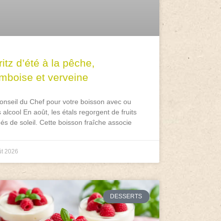
itz d’été à la pêche,
amboise et verveine
onseil du Chef pour votre boisson avec ou
 alcool En août, les étals regorgent de fruits
és de soleil. Cette boisson fraîche associe
ût 2026
DESSERTS