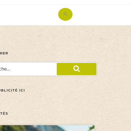
Search
for:
Search Button
HER
BLICITÉ ICI
TÉS