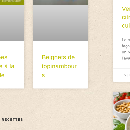
Ve
ci
cu
Le m
faço
un r
pes
Beignets de
l’av
e à la
topinambour
de
s
15 ju
,
RECETTES