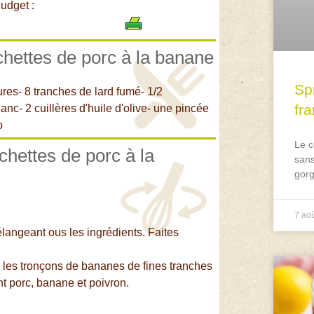
udget :
ochettes de porc à la banane
Spr
ures- 8 tranches de lard fumé- 1/2
fr
anc- 2 cuillères d'huile d'olive- une pincée
o
Le c
chettes de porc à la
sans
gorg
7 ao
langeant ous les ingrédients. Faites
les tronçons de bananes de fines tranches
nt porc, banane et poivron.