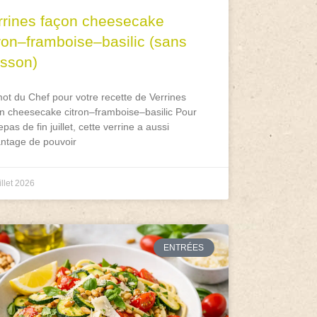
rrines façon cheesecake
tron–framboise–basilic (sans
isson)
ot du Chef pour votre recette de Verrines
n cheesecake citron–framboise–basilic Pour
epas de fin juillet, cette verrine a aussi
antage de pouvoir
illet 2026
ENTRÉES