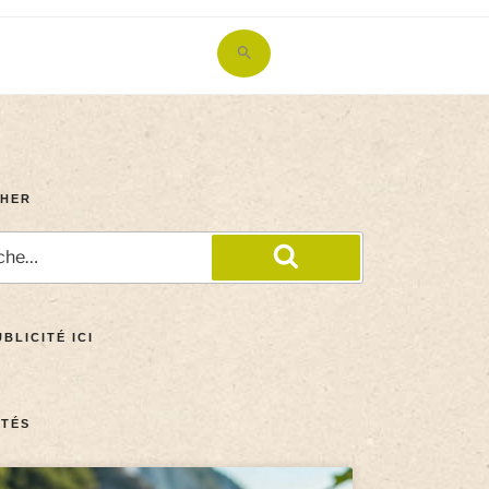
Search
for:
Search Button
HER
BLICITÉ ICI
TÉS