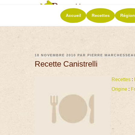
RECETT
Accueil
Recettes
Région
La richesse de 
18 NOVEMBRE 2010
PAR
PIERRE MARCHESSEA
Recette Canistrelli
Recettes
:
Origine
:
F