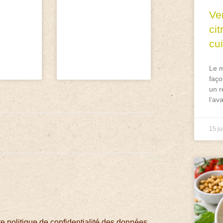
Ve
ci
cu
Le m
faço
un r
l’av
15 ju
 politique de confidentialité des données