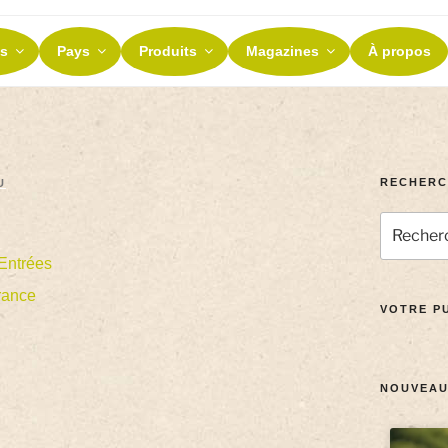
ES ET TERROIRS
s
Pays
Produits
Magazines
À propos
nos terroirs
RECHERC
U
Entrées
rance
VOTRE PU
NOUVEAU