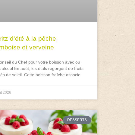
itz d’été à la pêche,
amboise et verveine
onseil du Chef pour votre boisson avec ou
 alcool En août, les étals regorgent de fruits
és de soleil. Cette boisson fraîche associe
ût 2026
DESSERTS