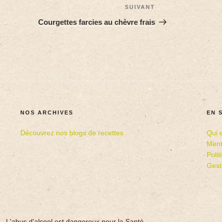
SUIVANT
Courgettes farcies au chèvre frais
NOS ARCHIVES
EN 
Découvrez nos blogs de recettes
Qui 
Ment
Poli
Gest
 - L'abus d'alcool est dangereux pour la Santé