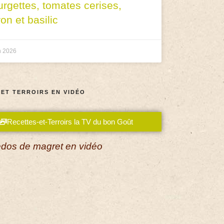
urgettes, tomates cerises,
ron et basilic
n 2026
 ET TERROIRS EN VIDÉO
Recettes-et-Terroirs la TV du bon Goût
dos de magret en vidéo