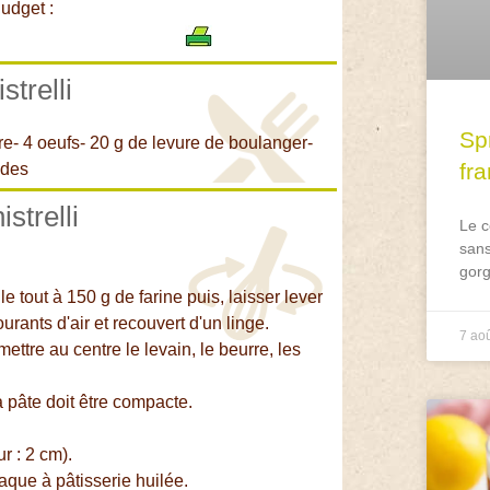
udget :
strelli
Spr
cre- 4 oeufs- 20 g de levure de boulanger-
fr
ndes
strelli
Le c
sans
gorg
e tout à 150 g de farine puis, laisser lever
urants d'air et recouvert d'un linge.
7 ao
mettre au centre le levain, le beurre, les
a pâte doit être compacte.
r : 2 cm).
aque à pâtisserie huilée.