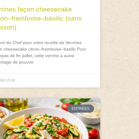
rrines façon cheesecake
tron–framboise–basilic (sans
isson)
ot du Chef pour votre recette de Verrines
n cheesecake citron–framboise–basilic Pour
epas de fin juillet, cette verrine a aussi
antage de pouvoir
illet 2026
ENTRÉES