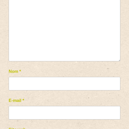
Nom
*
E-mail
*