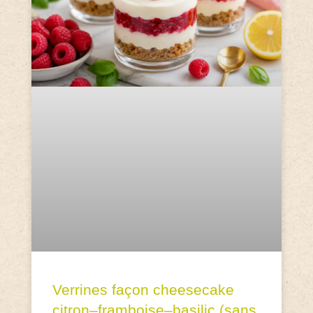
Verrines façon cheesecake
citron–framboise–basilic (sans