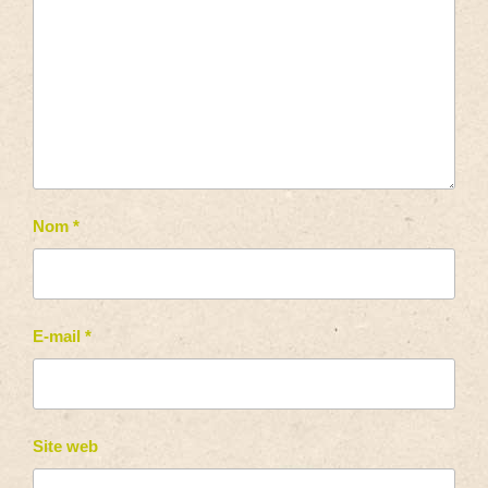
Nom
*
E-mail
*
Site web