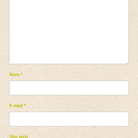
Nom
*
E-mail
*
Site web