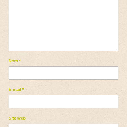
Nom
*
E-mail
*
Site web