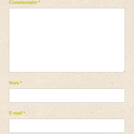
Commentaire
*
Nom
*
E-mail
*