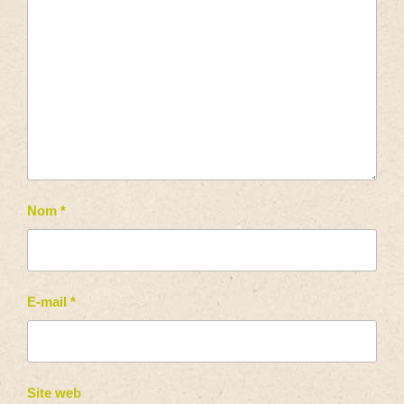
Nom
*
E-mail
*
Site web