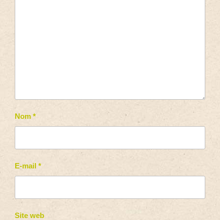
Nom
*
E-mail
*
Site web