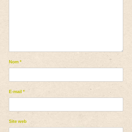
Nom
*
E-mail
*
Site web