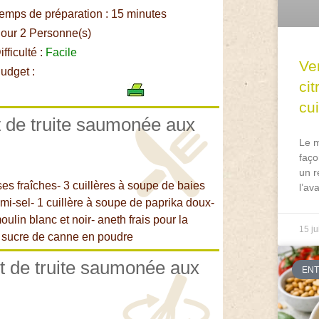
emps de préparation : 15 minutes
our 2 Personne(s)
fficulté :
Facile
Ve
udget :
ci
cu
et de truite saumonée aux
Le m
faço
un r
ses fraîches- 3 cuillères à soupe de baies
l’av
mi-sel- 1 cuillère à soupe de paprika doux-
ulin blanc et noir- aneth frais pour la
15 ju
de sucre de canne en poudre
et de truite saumonée aux
EN