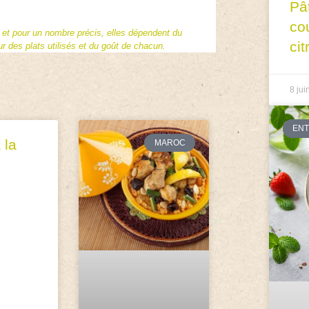
Pâ
co
f et pour un nombre précis, elles dépendent du
cit
 des plats utilisés et du goût de chacun.
8 jui
EN
 la
MAROC