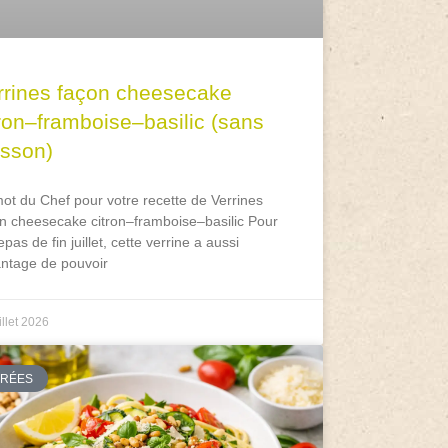
rrines façon cheesecake
tron–framboise–basilic (sans
isson)
ot du Chef pour votre recette de Verrines
n cheesecake citron–framboise–basilic Pour
epas de fin juillet, cette verrine a aussi
antage de pouvoir
illet 2026
TRÉES