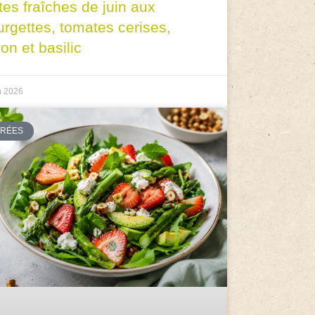
tes fraîches de juin aux
urgettes, tomates cerises,
ron et basilic
n 2026
TRÉES