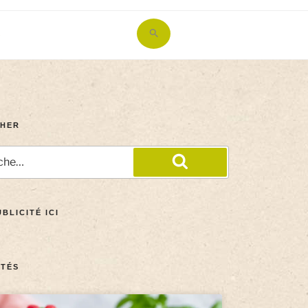
Search
for:
Search Button
HER
BLICITÉ ICI
TÉS