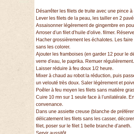
Désarrêter les filets de truite avec une pince à 
Lever les filets de la peau, les tailler en 2 pav
Assaisonner légèrement de gingembre en poud
Arroser d'un filet d'huile d'olive. filmer. Réserve
Hacher grossièrement les échalotes. Les faire 
sans les colorer.
Ajouter les framboises (en garder 12 pour le dé
verre d'eau, le paprika. Remuer régulièrement
Laisser réduire à feu doux 1/2 heure.
Mixer à chaud au robot la réduction, puis pass
un velouté très doux. Saler légèrement et poivr
Poêler à feu moyen les filets sans matière grass
Cuire 10 mn sur 1 seule face à l'unilatérale. En
convenance.
Dans une assiette creuse (blanche de préféren
délicatement les filets sans les casser, décore
filet, poser sur le filet 1 belle branche d'aneth.
Servir aussitôt.