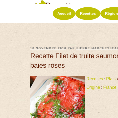
RECETT
Accueil
Recettes
Région
La richesse de 
18 NOVEMBRE 2010
PAR
PIERRE MARCHESSEA
Recette Filet de truite saum
baies roses
Recettes
:
Plats
Origine
:
France