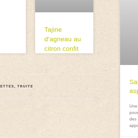
Tajine
d’agneau au
citron confit
Sa
ETTES
,
TRUITE
asp
Une 
pour
des 
appo