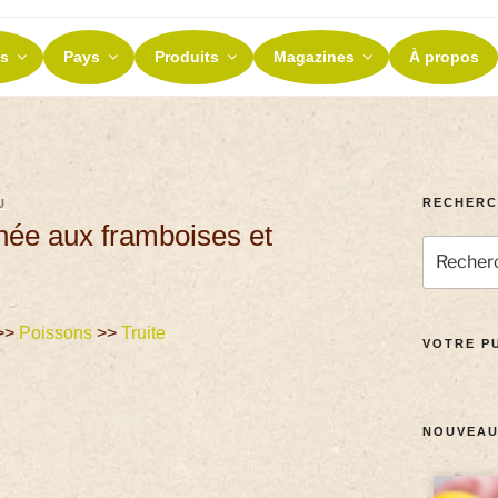
ES ET TERROIRS
s
Pays
Produits
Magazines
À propos
nos terroirs
RECHERC
U
onée aux framboises et
>>
Poissons
>>
Truite
VOTRE PU
NOUVEAU