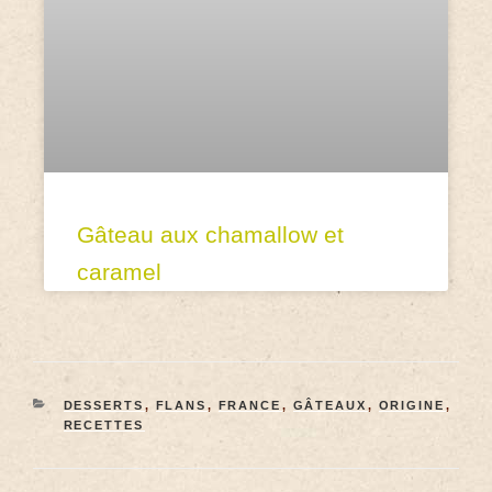
Gâteau aux chamallow et
caramel
DESSERTS
,
FLANS
,
FRANCE
,
GÂTEAUX
,
ORIGINE
,
RECETTES