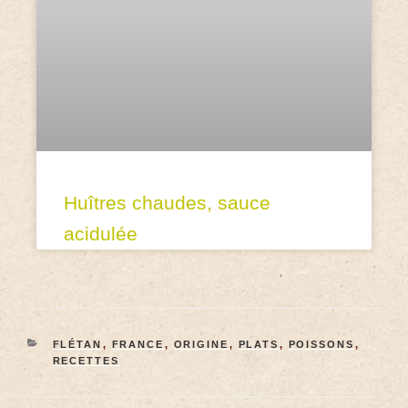
Huîtres chaudes, sauce
acidulée
FLÉTAN
,
FRANCE
,
ORIGINE
,
PLATS
,
POISSONS
,
RECETTES