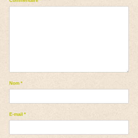
Commentaire
*
Nom
*
E-mail
*