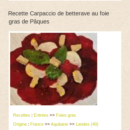
Recette Carpaccio de betterave au foie
gras de Pâques
Recettes
:
Entrées
>>
Foies gras
Origine
:
France
>>
Aquitaine
>>
Landes (40)