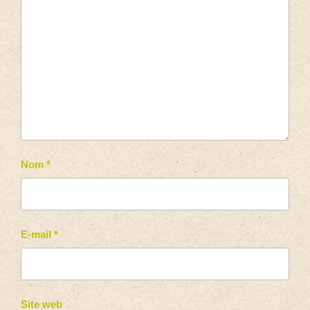
Nom
*
E-mail
*
Site web