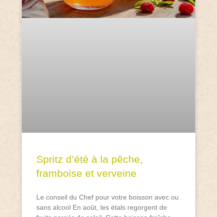
Spritz d’été à la pêche,
framboise et verveine
Le conseil du Chef pour votre boisson avec ou
sans alcool En août, les étals regorgent de