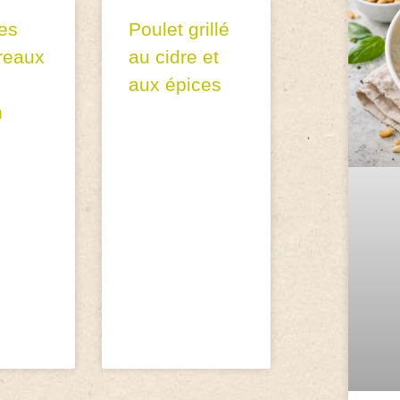
es
Poulet grillé
reaux
au cidre et
aux épices
n