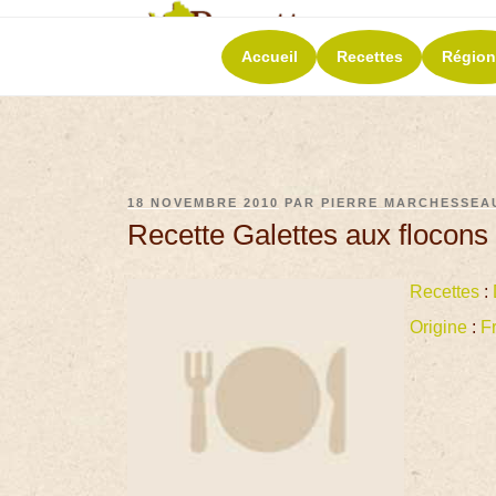
RECETT
Accueil
Recettes
Région
La richesse de 
18 NOVEMBRE 2010
PAR
PIERRE MARCHESSEA
Recette Galettes aux flocons
Recettes
:
Origine
:
F