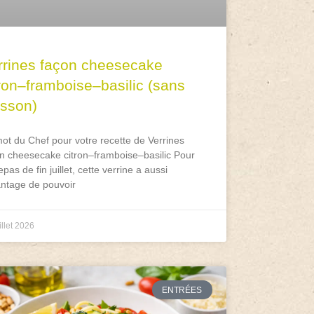
rrines façon cheesecake
tron–framboise–basilic (sans
isson)
ot du Chef pour votre recette de Verrines
n cheesecake citron–framboise–basilic Pour
epas de fin juillet, cette verrine a aussi
antage de pouvoir
illet 2026
ENTRÉES