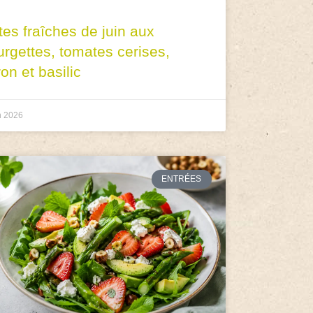
tes fraîches de juin aux
urgettes, tomates cerises,
ron et basilic
n 2026
ENTRÉES