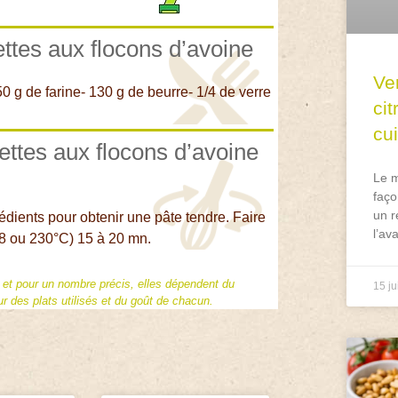
ettes aux flocons d’avoine
Ve
0 g de farine- 130 g de beurre- 1/4 de verre
ci
cu
ettes aux flocons d’avoine
Le m
faço
un r
rédients pour obtenir une pâte tendre. Faire
l’av
h 8 ou 230°C) 15 à 20 mn.
f et pour un nombre précis, elles dépendent du
15 ju
 des plats utilisés et du goût de chacun.