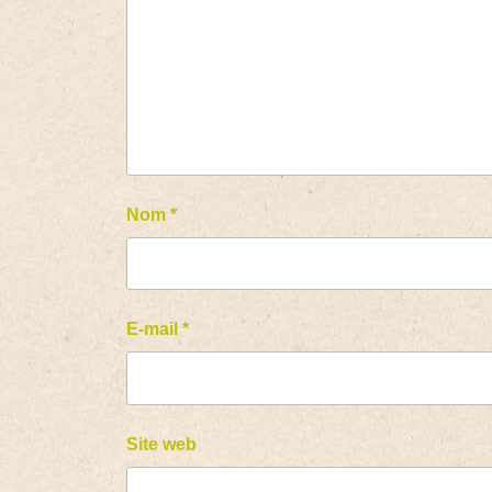
Nom
*
E-mail
*
Site web