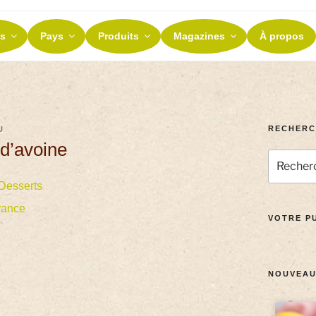
ES ET TERROIRS
s
Pays
Produits
Magazines
À propos
nos terroirs
RECHERC
U
 d’avoine
Desserts
rance
VOTRE PU
NOUVEAU