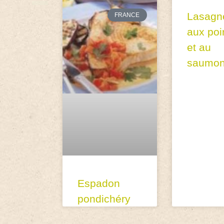
Lasagn
FRANCE
aux poi
et au
saumo
Espadon
pondichéry