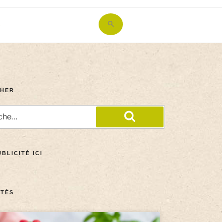
Search
for:
Search Button
HER
BLICITÉ ICI
TÉS