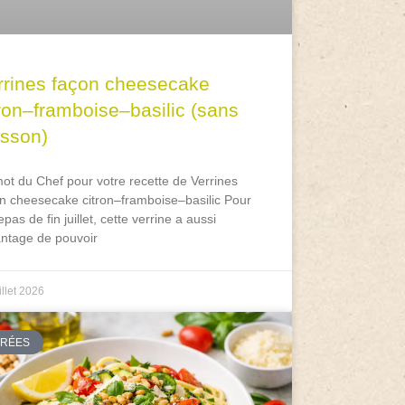
rrines façon cheesecake
tron–framboise–basilic (sans
isson)
ot du Chef pour votre recette de Verrines
n cheesecake citron–framboise–basilic Pour
epas de fin juillet, cette verrine a aussi
antage de pouvoir
illet 2026
TRÉES