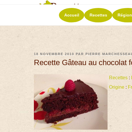
RECETT
Accueil
Recettes
Région
La richesse de 
18 NOVEMBRE 2010
PAR
PIERRE MARCHESSEA
Recette Gâteau au chocolat f
Recettes
:
Origine
:
F