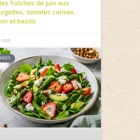
tes fraîches de juin aux
urgettes, tomates cerises,
ron et basilic
n 2026
TRÉES