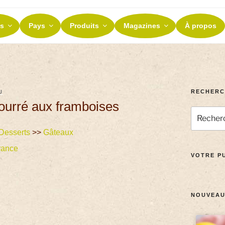
ES ET TERROIRS
s
Pays
Produits
Magazines
À propos
nos terroirs
RECHERC
U
ourré aux framboises
Desserts
>>
Gâteaux
rance
VOTRE PU
NOUVEAU