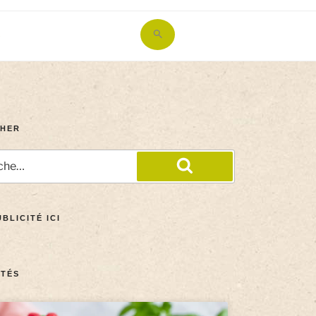
Search
for:
Search Button
HER
BLICITÉ ICI
TÉS