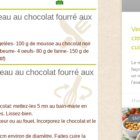
teau au chocolat fourré aux
Ve
ci
rgelées- 100 g de mousse au chocolat noir
cu
 beurre- 4 oeufs- 80 g de farine- 150 g de
if)
Le m
faço
teau au chocolat fourré aux
un r
l’av
15 ju
ocolat: mettez-les 5 mn au bain-marie en
s. Lissez-bien.
EN
eur ou au fouet. Incorporez le chocolat et le
cm environ de diamètre. Faites cuire la