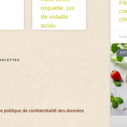
Pâ
roquette, jus
co
de volaille
cit
acidu
8 jui
EN
RECETTES
 politique de confidentialité des données