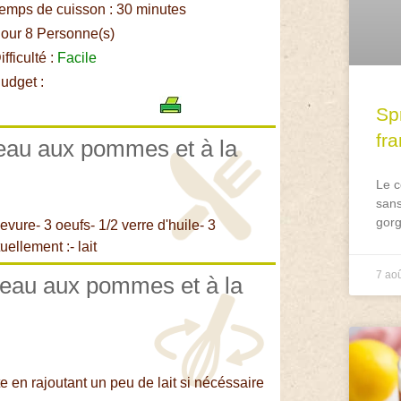
emps de cuisson : 30 minutes
our 8 Personne(s)
fficulté :
Facile
udget :
Spr
fr
teau aux pommes et à la
Le c
sans
gorg
evure- 3 oeufs- 1/2 verre d'huile- 3
llement :- lait
7 ao
âteau aux pommes et à la
te en rajoutant un peu de lait si nécéssaire