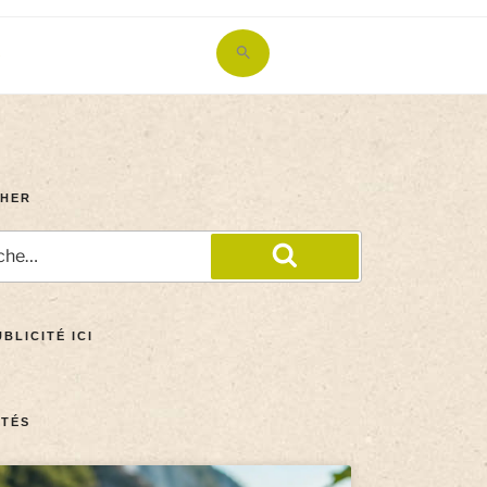
Search
for:
Search Button
HER
BLICITÉ ICI
TÉS