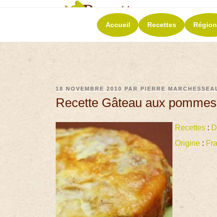
RECETT
Accueil
Recettes
Région
La richesse de 
18 NOVEMBRE 2010
PAR
PIERRE MARCHESSEA
Recette Gâteau aux pommes 
Recettes
:
D
Origine
:
Fr