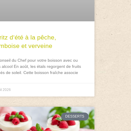
itz d’été à la pêche,
amboise et verveine
onseil du Chef pour votre boisson avec ou
 alcool En août, les étals regorgent de fruits
és de soleil. Cette boisson fraîche associe
ût 2026
DESSERTS