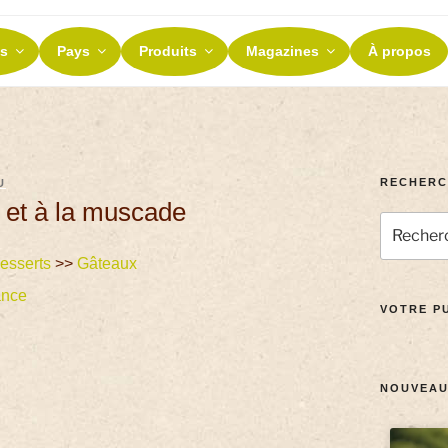
ES ET TERROIRS
s
Pays
Produits
Magazines
À propos
nos terroirs
RECHERC
U
et à la muscade
esserts
>>
Gâteaux
ance
VOTRE PU
NOUVEAU