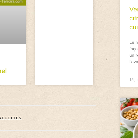
Ve
ci
cu
Le m
faço
un r
l’av
el
15 ju
RECETTES