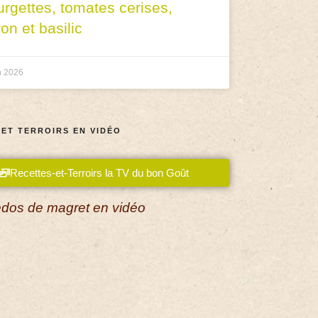
urgettes, tomates cerises,
ron et basilic
n 2026
 ET TERROIRS EN VIDÉO
Recettes-et-Terroirs la TV du bon Goût
dos de magret en vidéo