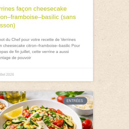
rrines façon cheesecake
tron–framboise–basilic (sans
isson)
ot du Chef pour votre recette de Verrines
n cheesecake citron–framboise–basilic Pour
epas de fin juillet, cette verrine a aussi
antage de pouvoir
illet 2026
ENTRÉES