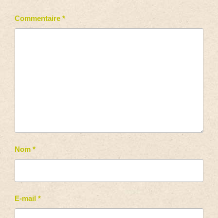
Commentaire
*
Nom
*
E-mail
*