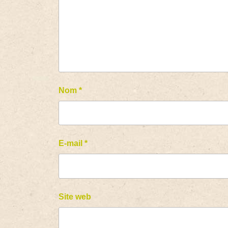
Nom
*
E-mail
*
Site web