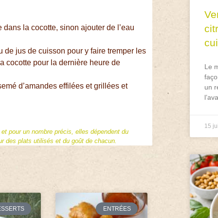
Ve
ci
e dans la cocotte, sinon ajouter de l’eau
cu
u de jus de cuisson pour y faire tremper les
la cocotte pour la dernière heure de
Le m
faço
semé d’amandes effilées et grillées et
un r
l’av
15 ju
f et pour un nombre précis, elles dépendent du
 des plats utilisés et du goût de chacun.
ESSERTS
ENTRÉES