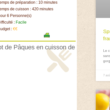
emps de préparation : 10 minutes
emps de cuisson : 420 minutes
our 6 Personne(s)
fficulté :
Facile
udget :
€€
Spr
fr
got de Pâques en cuisson de
Le c
sans
gorg
7 ao