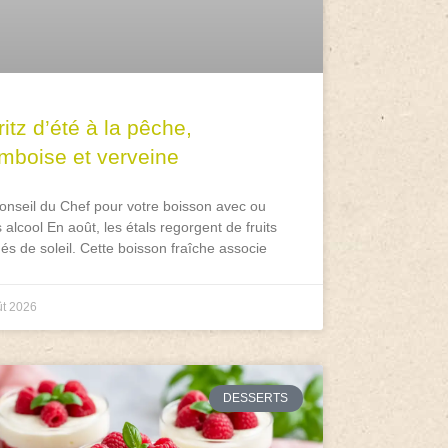
itz d’été à la pêche,
amboise et verveine
onseil du Chef pour votre boisson avec ou
 alcool En août, les étals regorgent de fruits
és de soleil. Cette boisson fraîche associe
ût 2026
DESSERTS