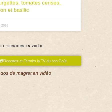
urgettes, tomates cerises,
ron et basilic
n 2026
 ET TERROIRS EN VIDÉO
Recettes-et-Terroirs la TV du bon Goût
dos de magret en vidéo