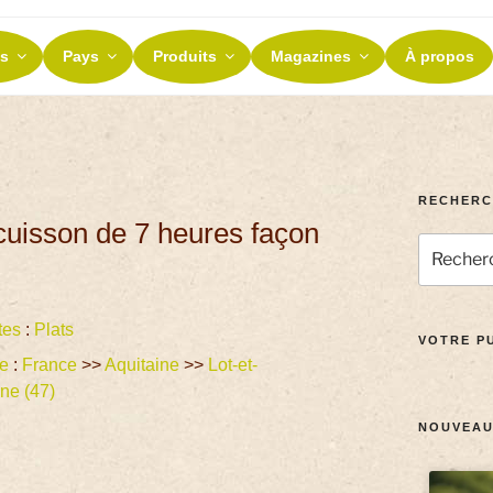
ES ET TERROIRS
s
Pays
Produits
Magazines
À propos
nos terroirs
RECHERC
cuisson de 7 heures façon
tes
:
Plats
VOTRE PU
ne
:
France
>>
Aquitaine
>>
Lot-et-
ne (47)
NOUVEAU