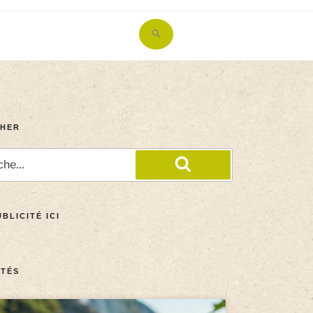
Search
for:
Search Button
HER
BLICITÉ ICI
TÉS