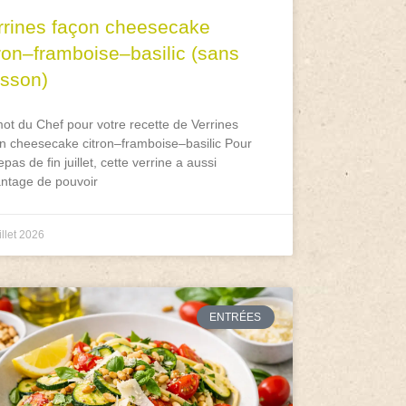
rrines façon cheesecake
tron–framboise–basilic (sans
isson)
ot du Chef pour votre recette de Verrines
n cheesecake citron–framboise–basilic Pour
epas de fin juillet, cette verrine a aussi
antage de pouvoir
illet 2026
ENTRÉES