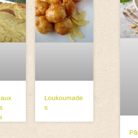
 aux
Loukoumade
s
s
s
Pâ