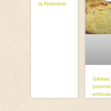
la florentine
Gâteau
pomme
enfouie