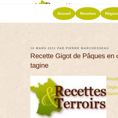
RECETT
Accueil
Recettes
Région
La richesse de 
16 MARS 2011
PAR
PIERRE MARCHESSEAU
Recette Gigot de Pâques en 
tagine
Recet
Origi
Garon