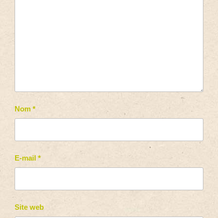
Nom
*
E-mail
*
Site web