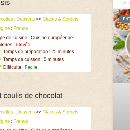
sis
15 ju
cettes
:
Desserts
>>
Glaces & Sorbets
EN
igine
:
France
pe de cuisine : Cuisine européenne
lories :
Elevée
Temps de préparation : 25 minutes
Temps de cuisson : 5 minutes
Difficulté :
Facile
 coulis de chocolat
cettes
:
Desserts
>>
Glaces & Sorbets
igine
:
France