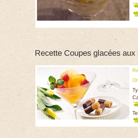
Recette Coupes glacées aux
Re
Or
Ty
Ca
Te