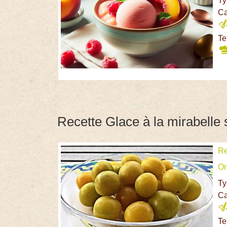
Ty
Ca
Te
Recette Glace à la mirabelle 
Re
Or
Ty
Ca
Te