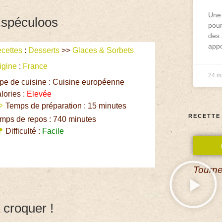
Une 
 spéculoos
pour
des 
appo
cettes
:
Desserts
>>
Glaces & Sorbets
igine
:
France
24 m
pe de cuisine : Cuisine européenne
lories :
Elevée
Temps de préparation : 15 minutes
RECETTE
mps de repos : 740 minutes
Difficulté :
Facile
Tourne
 croquer !