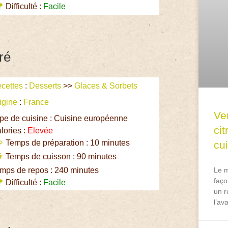
Difficulté :
Facile
ré
cettes
:
Desserts
>>
Glaces & Sorbets
igine
:
France
Ve
pe de cuisine : Cuisine européenne
ci
lories :
Elevée
Temps de préparation : 10 minutes
cu
Temps de cuisson : 90 minutes
mps de repos : 240 minutes
Le m
faço
Difficulté :
Facile
un r
l’av