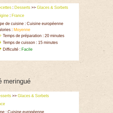
cettes
:
Desserts
>>
Glaces & Sorbets
igine
:
France
pe de cuisine : Cuisine européenne
lories :
Moyenne
Temps de préparation : 20 minutes
Temps de cuisson : 15 minutes
Difficulté :
Facile
fé meringué
sserts
>>
Glaces & Sorbets
nce
ine : Cuisine européenne