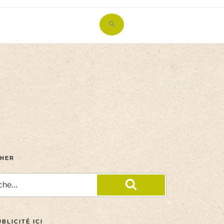
Search
for:
Search Button
HER
BLICITÉ ICI