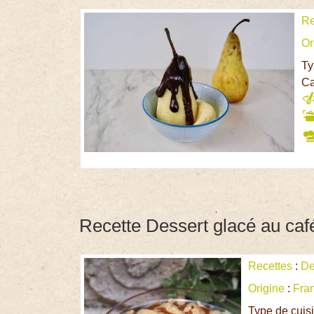
Re
Or
Ty
Ca
Recette Dessert glacé au ca
Recettes
:
De
Origine
:
Fra
Type de cuis