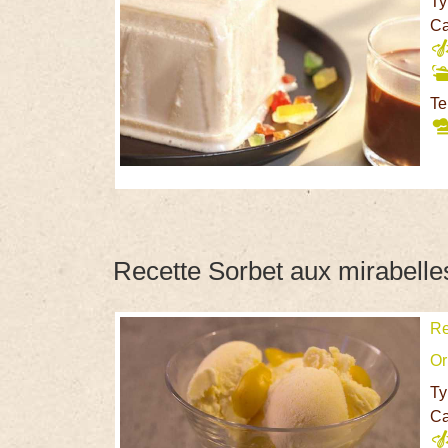
Ty
Ca
Te
Recette Sorbet aux mirabelle
Re
Or
Ty
Ca