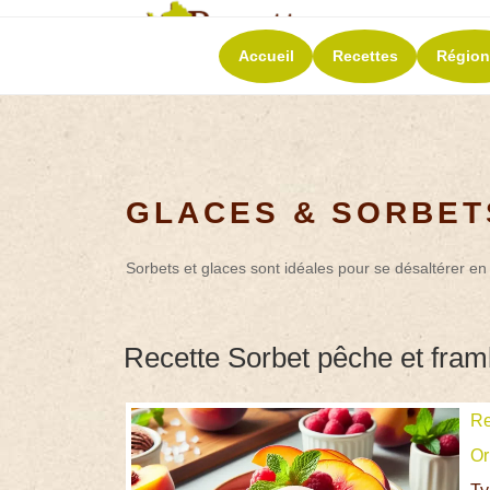
RECETT
Accueil
Recettes
Région
La richesse de 
GLACES & SORBET
Sorbets et glaces sont idéales pour se désaltérer en 
Recette Sorbet pêche et fram
Re
Or