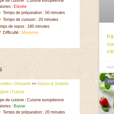
pe de cuisine : Cuisine européenne
lories :
Elevée
Temps de préparation : 50 minutes
Temps de cuisson : 20 minutes
mps de repos : 180 minutes
Difficulté :
Moyenne
Pâ
co
cit
s
8 jui
EN
cettes
:
Desserts
>>
Glaces & Sorbets
igine
:
France
pe de cuisine : Cuisine européenne
lories :
Basse
Temps de préparation : 20 minutes