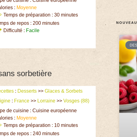
pe de cuisine : Cuisine européenne
lories :
Moyenne
Temps de préparation : 30 minutes
mps de repos : 200 minutes
NOUVEAU
Difficulté :
Facile
DE
sans sorbetière
cettes
:
Desserts
>>
Glaces & Sorbets
igine
:
France
>>
Lorraine
>>
Vosges (88)
pe de cuisine : Cuisine européenne
lories :
Moyenne
Temps de préparation : 10 minutes
mps de repos : 240 minutes