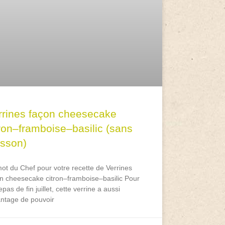
rrines façon cheesecake
tron–framboise–basilic (sans
isson)
ot du Chef pour votre recette de Verrines
n cheesecake citron–framboise–basilic Pour
epas de fin juillet, cette verrine a aussi
antage de pouvoir