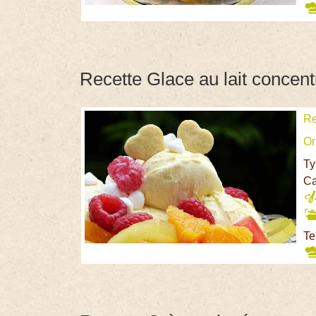
Recette Glace au lait concent
Re
Or
Ty
Ca
Te