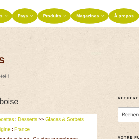
ES ET TERROIRS
s
Pays
Produits
Magazines
À propos
nos terroirs
S
été !
RECHERC
boise
cettes
:
Desserts
>>
Glaces & Sorbets
igine
:
France
VOTRE PU