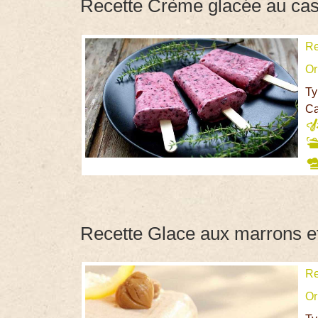
Recette Crème glacée au cas
Re
Or
Ty
Ca
Recette Glace aux marrons et
Re
Or