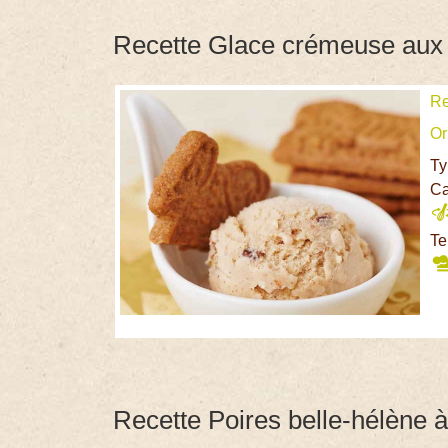
Recette Glace crémeuse aux
Re
Or
Ty
Ca
Te
Recette Poires belle-hélène à