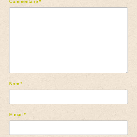
Commentaire
*
Nom
*
E-mail
*