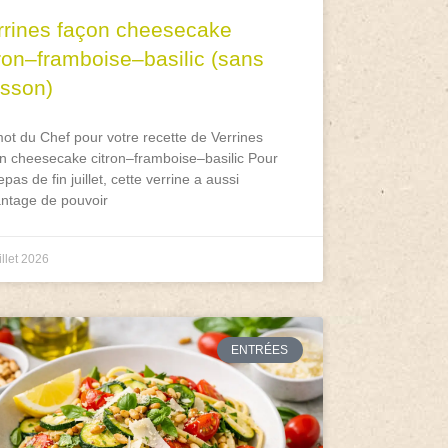
rrines façon cheesecake
tron–framboise–basilic (sans
isson)
ot du Chef pour votre recette de Verrines
n cheesecake citron–framboise–basilic Pour
epas de fin juillet, cette verrine a aussi
antage de pouvoir
illet 2026
ENTRÉES