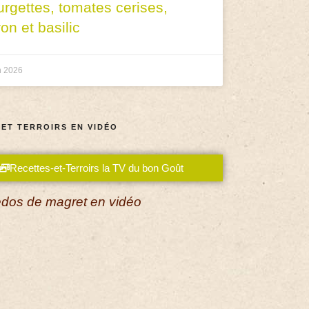
urgettes, tomates cerises,
ron et basilic
n 2026
 ET TERROIRS EN VIDÉO
Recettes-et-Terroirs la TV du bon Goût
dos de magret en vidéo