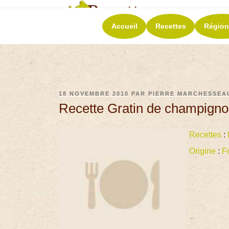
RECETT
Accueil
Recettes
Région
La richesse de 
18 NOVEMBRE 2010
PAR
PIERRE MARCHESSEA
Recette Gratin de champignon
Recettes
:
Origine
:
F