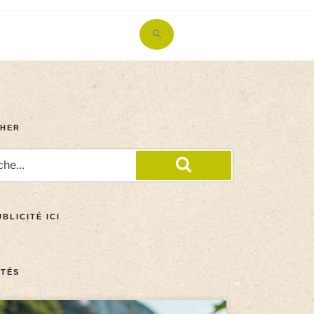
Search
for:
Search Button
HER
BLICITÉ ICI
TÉS