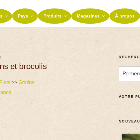
ES ET TERROIRS
s
Pays
Produits
Magazines
À propos
nos terroirs
RECHERC
U
s et brocolis
Plats
>>
Gratins
rance
VOTRE PU
NOUVEAU