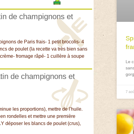
atin de champignons et
Spr
gnons de Paris frais- 1 petit brocolis- 4
fr
ncs de poulet (la recette va très bien sans
i-crème- fromage râpé- 1 cuillère à soupe
Le c
sans
atin de champignons et
gorg
7 ao
iminue les proportions), mettre de l'huile.
en rondelles et mettre une première
.Y déposer les blancs de poulet (crus),