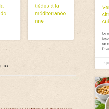
la
tièdes à la
Ve
nde
méditerranée
ci
nne
cu
Le m
faço
un r
l’av
15 ju
TTES