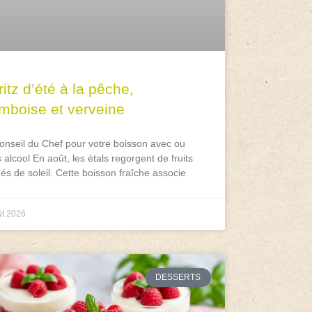
itz d’été à la pêche,
amboise et verveine
onseil du Chef pour votre boisson avec ou
 alcool En août, les étals regorgent de fruits
és de soleil. Cette boisson fraîche associe
ût 2026
DESSERTS