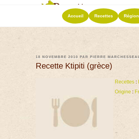
RECETT
Accueil
Recettes
Région
La richesse de 
18 NOVEMBRE 2010
PAR
PIERRE MARCHESSEA
Recette Ktipiti (grèce)
Recettes
:
Origine
:
F