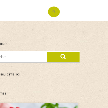
Search
for:
Search Button
HER
BLICITÉ ICI
TÉS