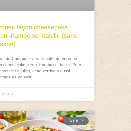
rrines façon cheesecake
tron–framboise–basilic (sans
isson)
ot du Chef pour votre recette de Verrines
n cheesecake citron–framboise–basilic Pour
epas de fin juillet, cette verrine a aussi
antage de pouvoir
illet 2026
ENTRÉES