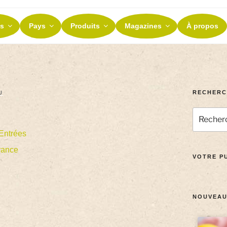
ES ET TERROIRS
s
Pays
Produits
Magazines
À propos
nos terroirs
RECHERC
U
Entrées
rance
VOTRE PU
NOUVEAU