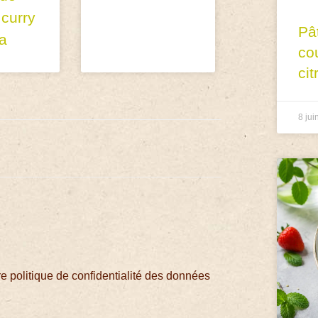
 curry
Pâ
ta
co
cit
8 jui
 politique de confidentialité des données