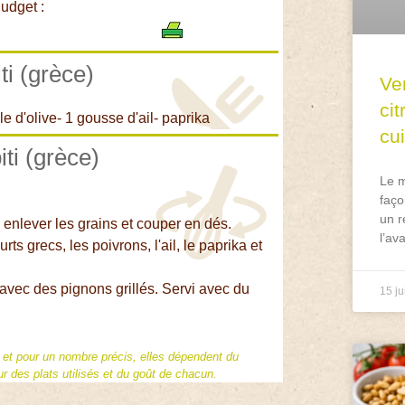
udget :
ti (grèce)
Ve
ci
le d'olive- 1 gousse d'ail- paprika
cu
iti (grèce)
Le m
faço
un r
u, enlever les grains et couper en dés.
l’av
s grecs, les poivrons, l'ail, le paprika et
vec des pignons grillés. Servi avec du
15 ju
f et pour un nombre précis, elles dépendent du
 des plats utilisés et du goût de chacun.