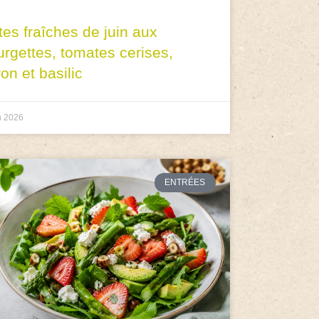
tes fraîches de juin aux
urgettes, tomates cerises,
ron et basilic
n 2026
ENTRÉES