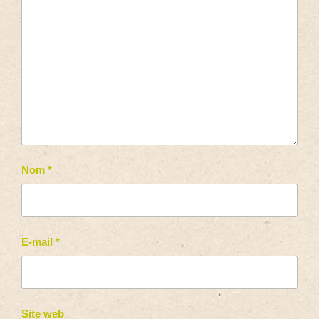
Nom
*
E-mail
*
Site web