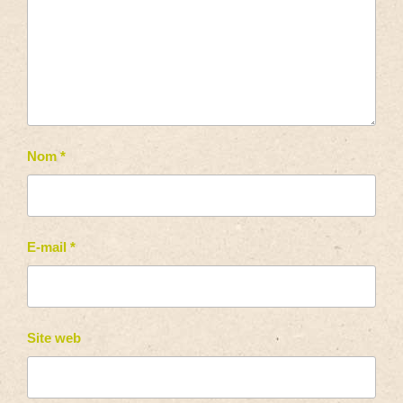
Nom
*
E-mail
*
Site web