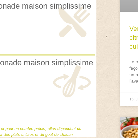
imonade maison simplissime
Ve
ci
cu
imonade maison simplissime
Le m
faço
un r
l’av
15 ju
f et pour un nombre précis, elles dépendent du
 des plats utilisés et du goût de chacun.