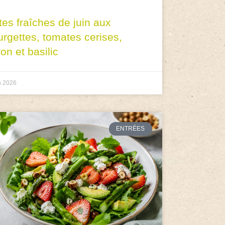
tes fraîches de juin aux
urgettes, tomates cerises,
ron et basilic
n 2026
ENTRÉES