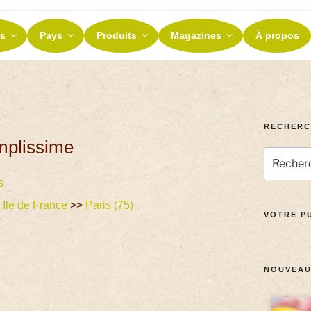
ES ET TERROIRS
s
Pays
Produits
Magazines
À propos
nos terroirs
RECHERC
mplissime
s
>
Ile de France
>>
Paris (75)
VOTRE PU
NOUVEAU