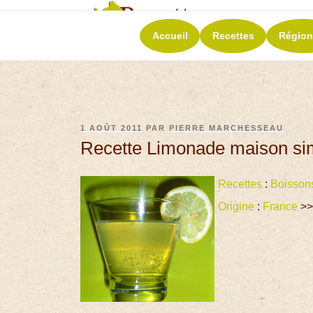
RECETT
Accueil
Recettes
Région
La richesse de 
1 AOÛT 2011
PAR
PIERRE MARCHESSEAU
Recette Limonade maison si
Recettes
:
Boisson
Origine
:
France
>