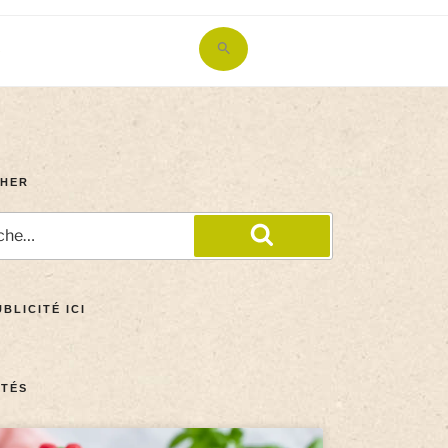
Search
for:
Search Button
HER
BLICITÉ ICI
TÉS