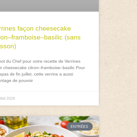
rrines façon cheesecake
tron–framboise–basilic (sans
isson)
ot du Chef pour votre recette de Verrines
n cheesecake citron–framboise–basilic Pour
epas de fin juillet, cette verrine a aussi
antage de pouvoir
illet 2026
ENTRÉES