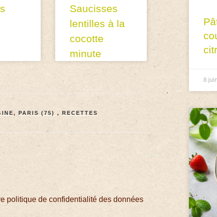
es
Saucisses
Pâ
lentilles à la
co
cocotte
cit
minute
8 jui
GINE
,
PARIS (75)
,
RECETTES
 politique de confidentialité des données