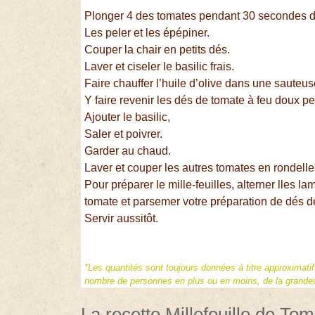
Plonger 4 des tomates pendant 30 secondes da
Les peler et les épépiner.
Couper la chair en petits dés.
Laver et ciseler le basilic frais.
Faire chauffer l’huile d’olive dans une sauteus
Y faire revenir les dés de tomate à feu doux p
Ajouter le basilic,
Saler et poivrer.
Garder au chaud.
Laver et couper les autres tomates en rondelles
Pour préparer le mille-feuilles, alterner lles l
tomate et parsemer votre préparation de dés d
Servir aussitôt.
*Les quantités sont toujours données à titre approximati
nombre de personnes en plus ou en moins, de la grandeur
La recette Millefeuille de To