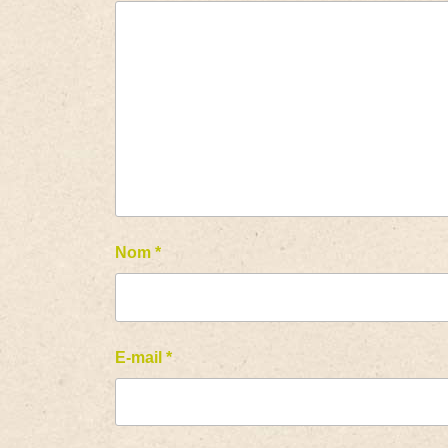
Nom
*
E-mail
*