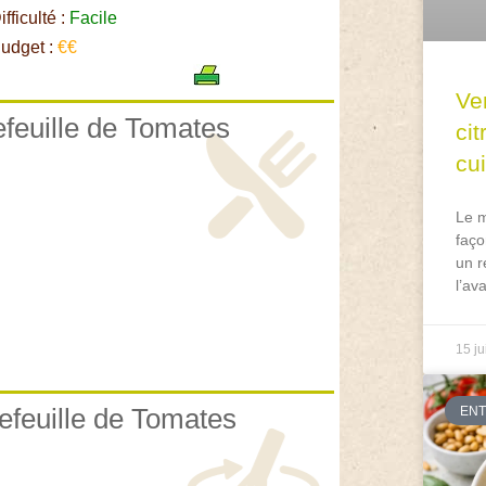
fficulté :
Facile
udget :
€€
Ve
lefeuille de Tomates
ci
cu
Le m
faço
un r
l’av
15 ju
lefeuille de Tomates
EN