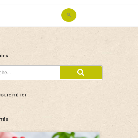
Search
for:
Search Button
HER
BLICITÉ ICI
TÉS