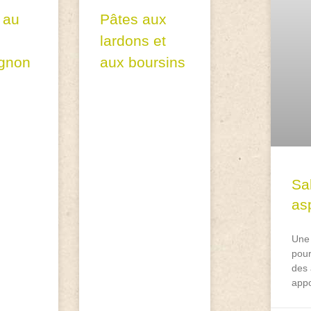
e au
Pâtes aux
lardons et
gnon
aux boursins
Sa
asp
Une 
pour
des 
appo