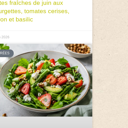
tes fraîches de juin aux
urgettes, tomates cerises,
ron et basilic
n 2026
TRÉES