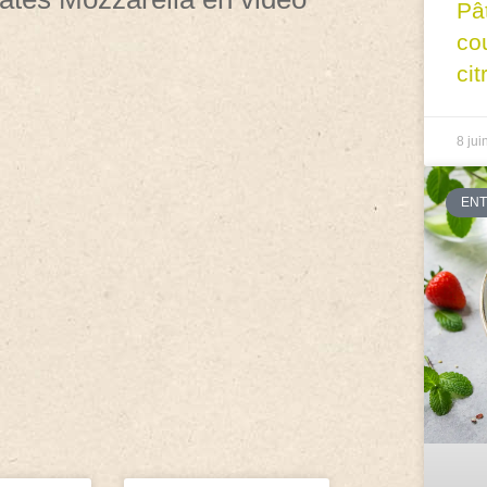
Pâ
co
cit
8 jui
EN