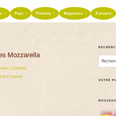
ES ET TERROIRS
s
Pays
Produits
Magazines
À propos
nos terroirs
RECHERC
tes Mozzarella
ettes
:
Entrées
gine
:
France
VOTRE PU
NOUVEAU