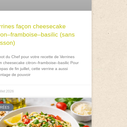
rrines façon cheesecake
tron–framboise–basilic (sans
isson)
ot du Chef pour votre recette de Verrines
n cheesecake citron–framboise–basilic Pour
epas de fin juillet, cette verrine a aussi
antage de pouvoir
illet 2026
TRÉES