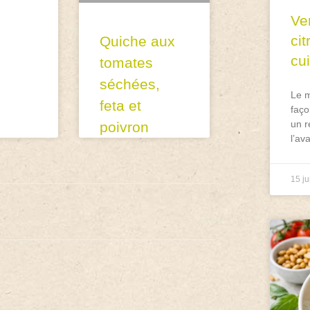
Ve
ci
Quiche aux
cu
tomates
séchées,
Le m
feta et
faço
un r
poivron
l’av
15 ju