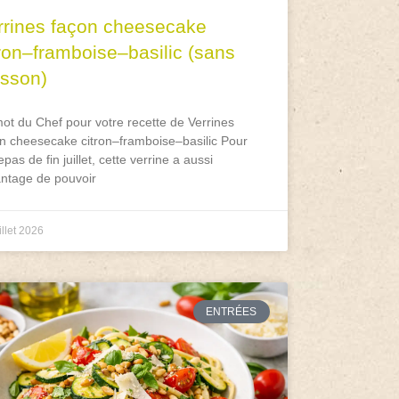
rrines façon cheesecake
tron–framboise–basilic (sans
isson)
ot du Chef pour votre recette de Verrines
n cheesecake citron–framboise–basilic Pour
epas de fin juillet, cette verrine a aussi
antage de pouvoir
illet 2026
ENTRÉES