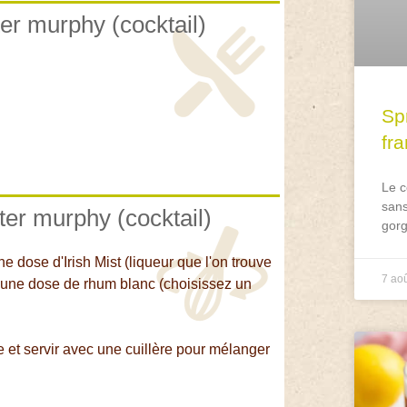
ter murphy (cocktail)
Spr
fr
Le c
sans
ter murphy (cocktail)
gorg
 dose d'Irish Mist (liqueur que l'on trouve
7 ao
, une dose de rhum blanc (choisissez un
 et servir avec une cuillère pour mélanger