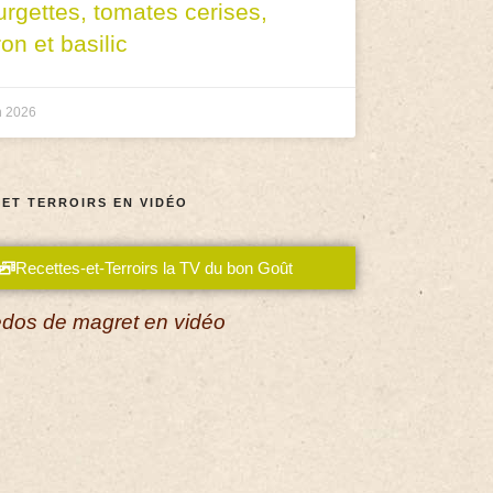
urgettes, tomates cerises,
ron et basilic
n 2026
 ET TERROIRS EN VIDÉO
Recettes-et-Terroirs la TV du bon Goût
dos de magret en vidéo