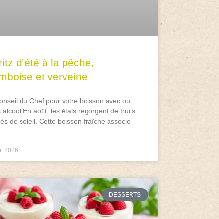
itz d’été à la pêche,
amboise et verveine
onseil du Chef pour votre boisson avec ou
 alcool En août, les étals regorgent de fruits
és de soleil. Cette boisson fraîche associe
ût 2026
DESSERTS