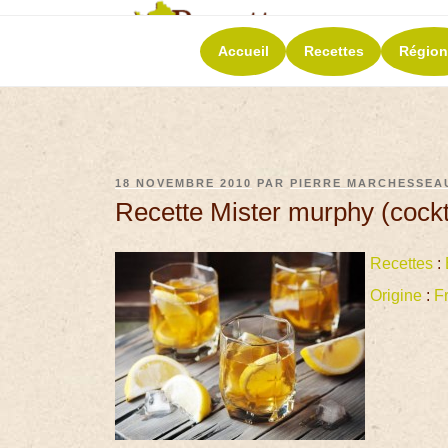
RECETT
Accueil
Recettes
Région
La richesse de 
18 NOVEMBRE 2010
PAR
PIERRE MARCHESSEA
Recette Mister murphy (cockt
Recettes
:
Origine
:
F