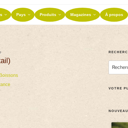
ES ET TERROIRS
s
Pays
Produits
Magazines
À propos
nos terroirs
RECHERC
U
ail)
Boissons
rance
VOTRE PU
NOUVEAU