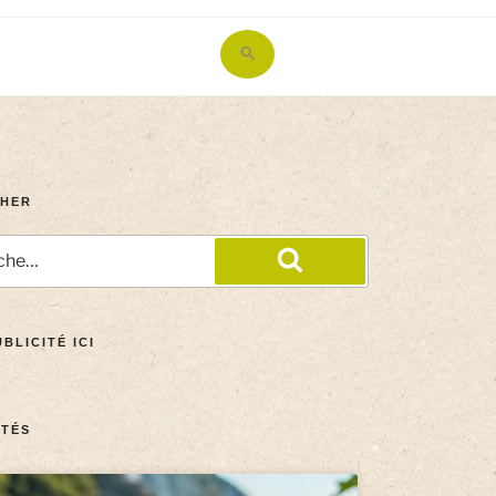
Search
for:
Search Button
HER
BLICITÉ ICI
TÉS