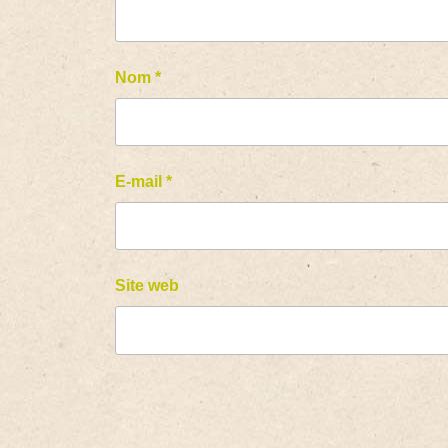
Nom
*
E-mail
*
Site web