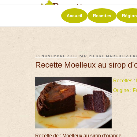
RECETT
Accueil
Recettes
Région
La richesse de 
18 NOVEMBRE 2010
PAR
PIERRE MARCHESSEA
Recette Moelleux au sirop d’
Recettes
:
Origine
:
F
Recette de : Moelleux au sirop d’orange