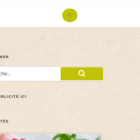
Search
for:
Search Button
HER
BLICITÉ ICI
TÉS