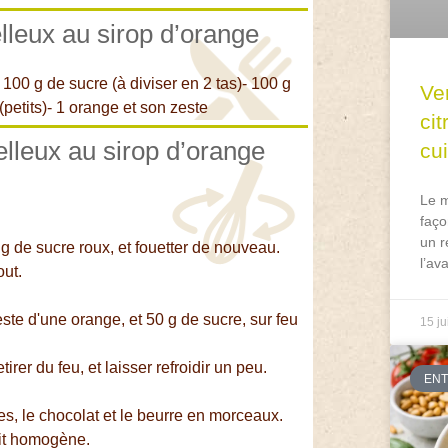
lleux au sirop d’orange
 100 g de sucre (à diviser en 2 tas)- 100 g
Ve
(petits)- 1 orange et son zeste
ci
elleux au sirop d’orange
cu
Le m
faço
un r
g de sucre roux, et fouetter de nouveau.
l’av
out.
este d'une orange, et 50 g de sucre, sur feu
15 ju
irer du feu, et laisser refroidir un peu.
EN
s, le chocolat et le beurre en morceaux.
oit homogène.