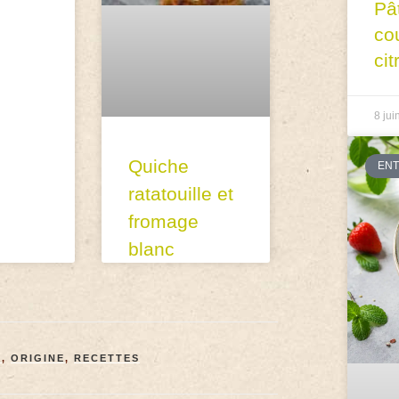
Pâ
co
cit
8 jui
Quiche
EN
ratatouille et
fromage
blanc
X
,
ORIGINE
,
RECETTES