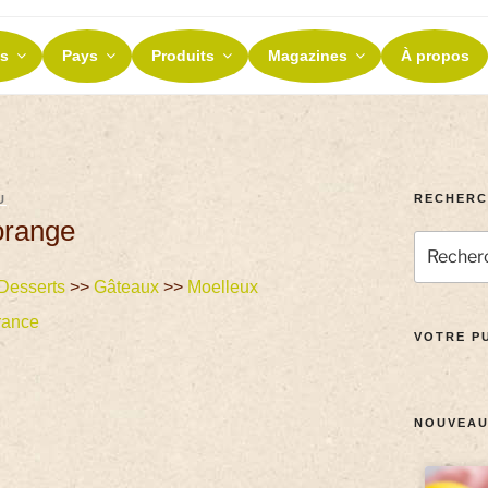
ES ET TERROIRS
s
Pays
Produits
Magazines
À propos
nos terroirs
RECHERC
U
orange
Desserts
>>
Gâteaux
>>
Moelleux
rance
VOTRE PU
NOUVEAU