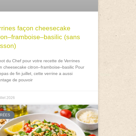
rrines façon cheesecake
tron–framboise–basilic (sans
isson)
ot du Chef pour votre recette de Verrines
n cheesecake citron–framboise–basilic Pour
epas de fin juillet, cette verrine a aussi
antage de pouvoir
illet 2026
TRÉES