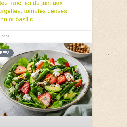
tes fraîches de juin aux
urgettes, tomates cerises,
ron et basilic
n 2026
TRÉES