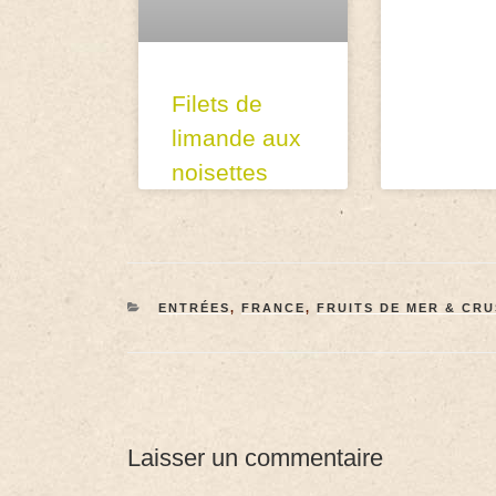
Filets de
limande aux
noisettes
ENTRÉES
,
FRANCE
,
FRUITS DE MER & CR
Laisser un commentaire