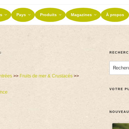
ES ET TERROIRS
s
Pays
Produits
Magazines
À propos
nos terroirs
RECHERC
U
ntrées
>>
Fruits de mer & Crustacés
>>
VOTRE PU
ance
NOUVEAU