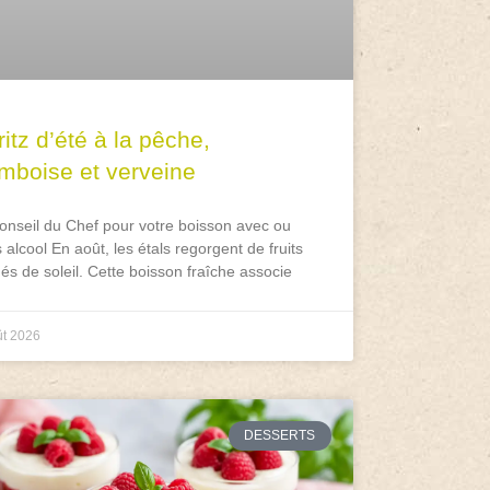
itz d’été à la pêche,
amboise et verveine
onseil du Chef pour votre boisson avec ou
 alcool En août, les étals regorgent de fruits
és de soleil. Cette boisson fraîche associe
ût 2026
DESSERTS