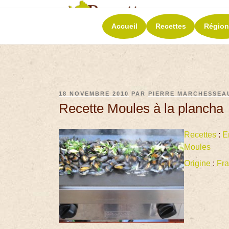
RECETT
Accueil
Recettes
Région
La richesse de 
18 NOVEMBRE 2010
PAR
PIERRE MARCHESSEA
Recette Moules à la plancha
Recettes
:
E
Moules
Origine
:
Fr