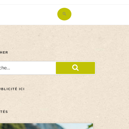
Search
for:
Search Button
HER
BLICITÉ ICI
TÉS