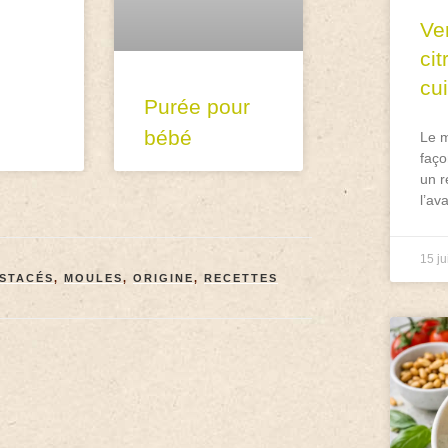
Ve
ci
cu
Purée pour
bébé
Le m
faço
un r
l’av
15 ju
USTACÉS
,
MOULES
,
ORIGINE
,
RECETTES