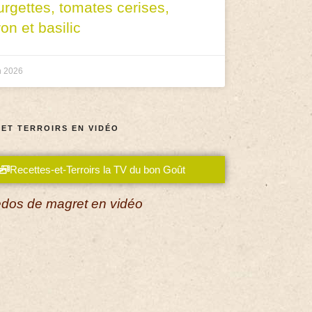
urgettes, tomates cerises,
ron et basilic
n 2026
 ET TERROIRS EN VIDÉO
Recettes-et-Terroirs la TV du bon Goût
dos de magret en vidéo