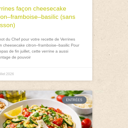
rrines façon cheesecake
tron–framboise–basilic (sans
isson)
ot du Chef pour votre recette de Verrines
n cheesecake citron–framboise–basilic Pour
epas de fin juillet, cette verrine a aussi
antage de pouvoir
illet 2026
ENTRÉES